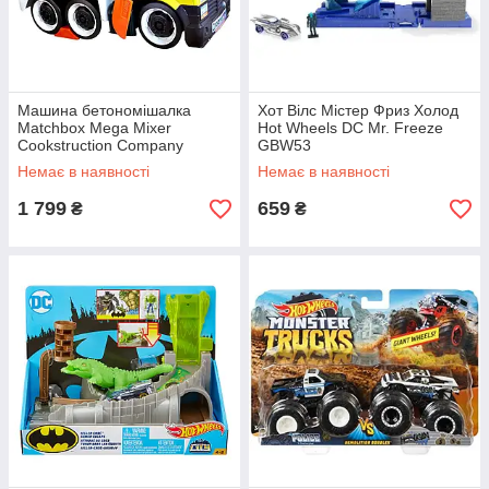
Машина бетономішалка
Хот Вілс Містер Фриз Холод
Matchbox Mega Mixer
Hot Wheels DC Mr. Freeze
Cookstruction Company
GBW53
Немає в наявності
Немає в наявності
1 799
659
₴
₴