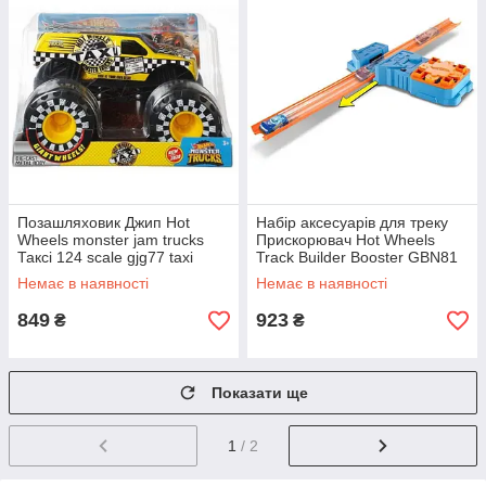
Позашляховик Джип Hot
Набір аксесуарів для треку
Wheels monster jam trucks
Прискорювач Hot Wheels
Таксі 124 scale gjg77 taxi
Track Builder Booster GBN81
Немає в наявності
Немає в наявності
849
923
₴
₴
Показати ще
1
/ 2