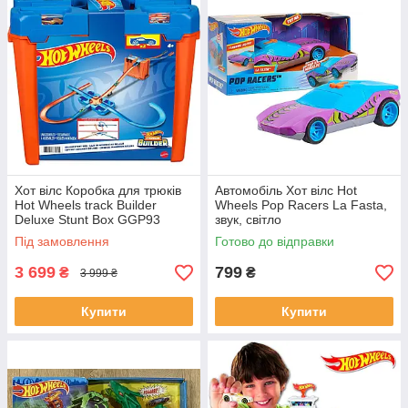
Хот вілс Коробка для трюків
Автомобіль Хот вілс Hot
Hot Wheels track Builder
Wheels Pop Racers La Fasta,
Deluxe Stunt Box GGP93
звук, світло
Під замовлення
Готово до відправки
3 699
799
₴
₴
3 999 ₴
Купити
Купити