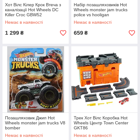
Хот Вілс Кілер Крок Втеча з
Набір позашляховиків Hot
каналізації Hot Wheels DC
Wheels monster jam trucks
Killer Croc GBW52
police vs hooligan
Немає в наявності
Немає в наявності
1 299
659
₴
₴
Позашляховик Джип Hot
Трек Хот Вілс Коробка Hot
Wheels monster jam trucks V8
Wheels Центр Town Center
bomber
GKT86
Немає в наявності
Немає в наявності