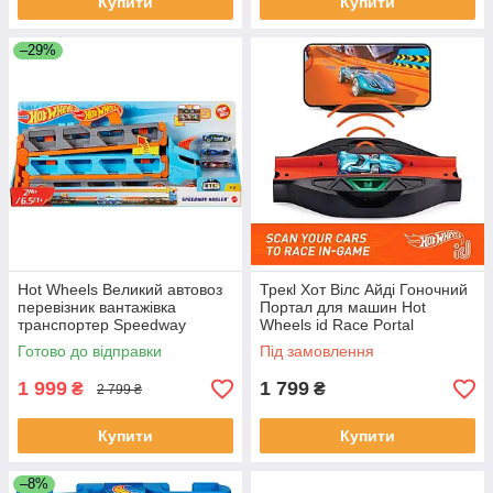
Купити
Купити
–29%
Hot Wheels Великий автовоз
Трекl Хот Вілс Айді Гоночний
перевізник вантажівка
Портал для машин Hot
транспортер Speedway
Wheels id Race Portal
Hauler GVG37 HW
Готово до відправки
Під замовлення
1 999
1 799
₴
₴
2 799 ₴
Купити
Купити
–8%