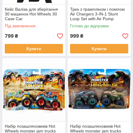
Кейс Валіза для зберігання
Трек з трампліном і помпою
30 машинок Hot Wheels 30
Air Chargers 3-IN-1 Stunt
Case Car
Loop Set with Air Pump
Під замовлення
Готово до відправки
799
999
₴
₴
Купити
Купити
Набір позашляховиків Hot
Набір позашляховиків Hot
Wheels monster jam trucks
Wheels monster jam trucks