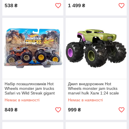
538
1 499
₴
₴
Набір позашляховиків Hot
Джип внедорожник Hot
Wheels monster jam trucks
Wheels monster jam trucks
Safari vs Wild Streak gigant
marvel hulk Халк 1:24 scale
wheels
gjg69
Немає в наявності
Немає в наявності
849
999
₴
₴