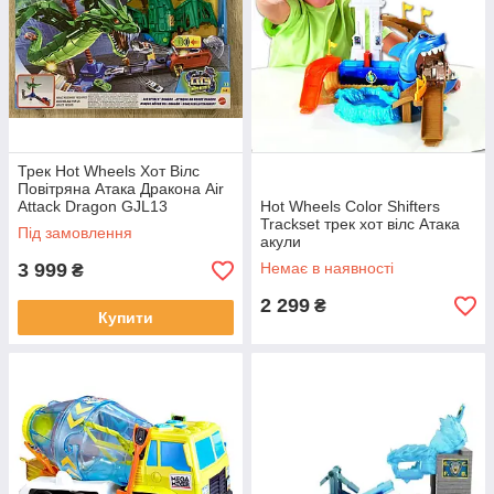
Трек Hot Wheels Хот Вілс
Повітряна Атака Дракона Air
Attack Dragon GJL13
Hot Wheels Color Shіfters
Trackset трек хот вілс Атака
Під замовлення
акули
3 999
Немає в наявності
₴
2 299
₴
Купити