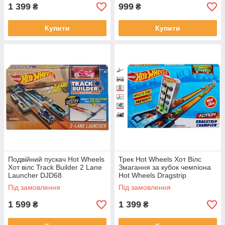
1 399
999
₴
₴
Купити
Купити
Подвійний пускач Hot Wheels
Трек Hot Wheels Хот Вілс
Хот вілс Track Builder 2 Lane
Змагання за кубок чемпіона
Launcher DJD68
Hot Wheels Dragstrip
Champion
Під замовлення
Під замовлення
1 599
1 399
₴
₴