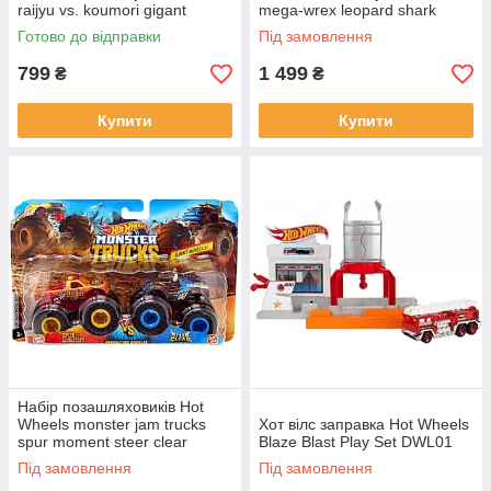
raijyu vs. koumori gigant
mega-wrex leopard shark
wheels
Готово до відправки
Під замовлення
799
1 499
₴
₴
Купити
Купити
Набір позашляховиків Hot
Wheels monster jam trucks
Хот вілс заправка Hot Wheels
spur moment steer clear
Blaze Blast Play Set DWL01
Під замовлення
Під замовлення