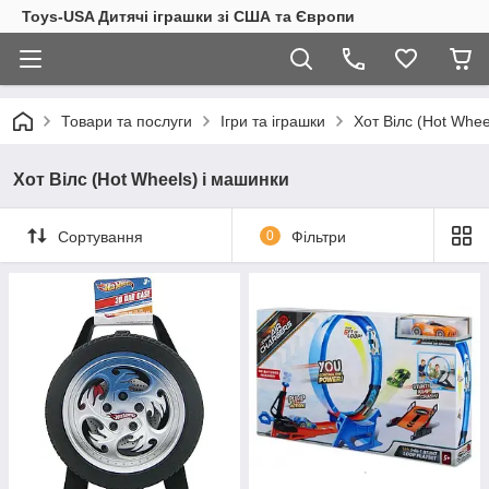
Toys-USA Дитячі іграшки зі США та Європи
Товари та послуги
Ігри та іграшки
Хот Вілс (Hot Whee
Хот Вілс (Hot Wheels) і машинки
Сортування
0
Фільтри