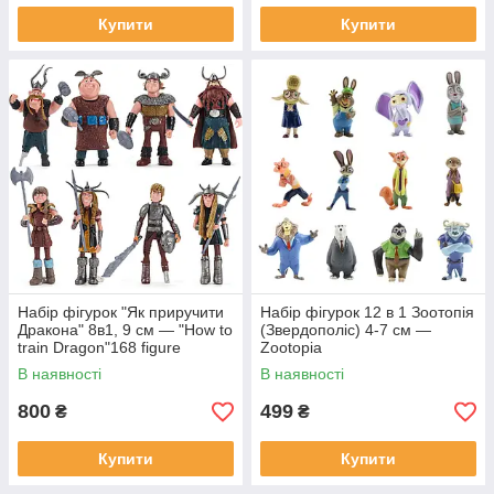
Купити
Купити
Набір фігурок "Як приручити
Набір фігурок 12 в 1 Зоотопія
Дракона" 8в1, 9 см — "How to
(Звердополіс) 4-7 см —
train Dragon"168 figure
Zootopia
В наявності
В наявності
800
499
₴
₴
Купити
Купити