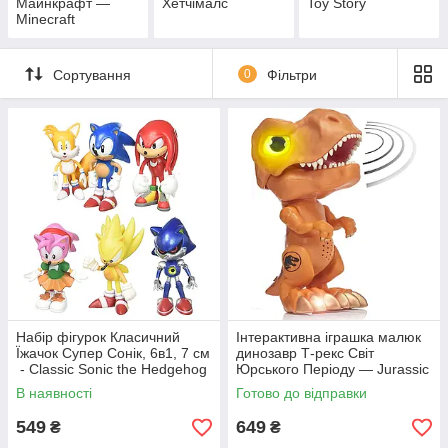
Майнкрафт —
Хетчімалс
Toy Story
Minecraft
Сортування
0
Фільтри
Набір фігурок Класичний
Інтерактивна іграшка малюк
Їжачок Супер Сонік, 6в1, 7 см
динозавр Т-рекс Світ
- Classic Sonic the Hedgehog
Юрського Періоду — Jurassic
World, T-rex
В наявності
Готово до відправки
549
649
₴
₴