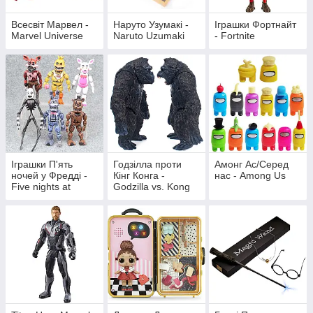
Всесвіт Марвел -
Наруто Узумакі -
Іграшки Фортнайт
Marvel Universe
Naruto Uzumaki
- Fortnite
Іграшки П'ять
Годзілла проти
Амонг Ас/Серед
ночей у Фредді -
Кінг Конга -
нас - Among Us
Five nights at
Godzilla vs. Kong
freddy's