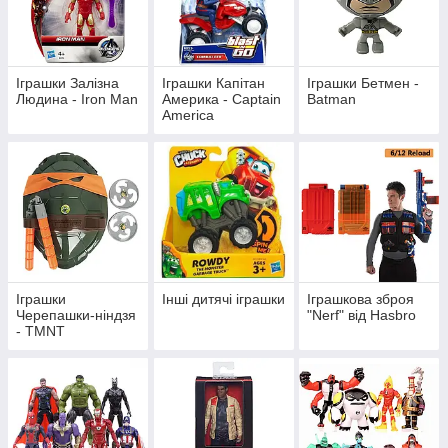
Іграшки Залізна
Іграшки Капітан
Іграшки Бетмен -
Людина - Iron Man
Америка - Captain
Batman
America
Іграшки
Інші дитячі іграшки
Іграшкова зброя
Черепашки-ніндзя
"Nerf" від Hasbro
- TMNT