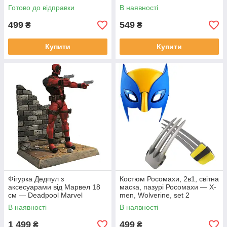
Potter, Cosplay Package
Росомаха, Бетмен, Людина-
Готово до відправки
В наявності
павук 15 см
499
549
₴
₴
Купити
Купити
Фігурка Дедпул з
Костюм Росомахи, 2в1, світна
аксесуарами від Марвел 18
маска, пазурі Росомахи — X-
см — Deadpool Marvel
men, Wolverine, set 2
В наявності
В наявності
1 499
499
₴
₴