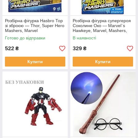
Розбірна фігурка Hasbro Тор
Розбірна фігурка супергероя
зі зброєю — Thor, Super Hero
Соколине Око — Marvel`s
Mashers, Marvel
Hawkeye, Marvel, Mashers,
Hasbro
Готово до відправки
В наявності
522
329
₴
₴
Купити
Купити