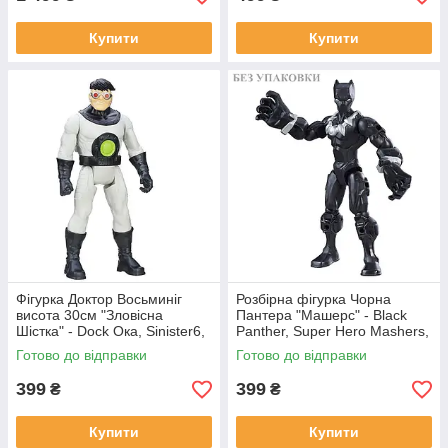
Купити
Купити
Фігурка Доктор Восьминіг
Розбірна фігурка Чорна
висота 30см "Зловісна
Пантера "Машерс" - Black
Шістка" - Dock Ока, Sinister6,
Panther, Super Hero Mashers,
Titans, Hasbro
Hasbro
Готово до відправки
Готово до відправки
399
399
₴
₴
Купити
Купити