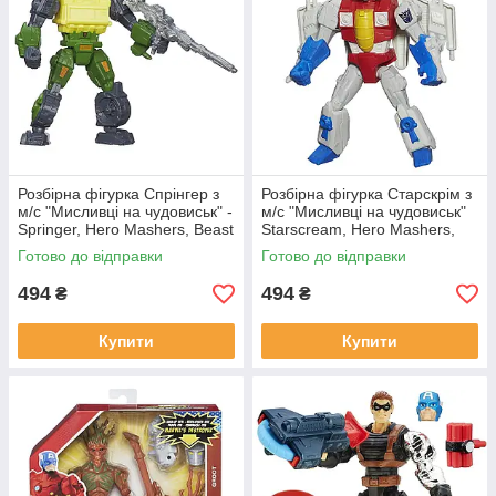
Розбірна фігурка Спрінгер з
Розбірна фігурка Старскрім з
м/с "Мисливці на чудовиськ" -
м/с "Мисливці на чудовиськ"
Springer, Hero Mashers, Beast
Starscream, Hero Mashers,
Hunters, Hasbro
Beast Hunters, Hasbro
Готово до відправки
Готово до відправки
494
494
₴
₴
Купити
Купити