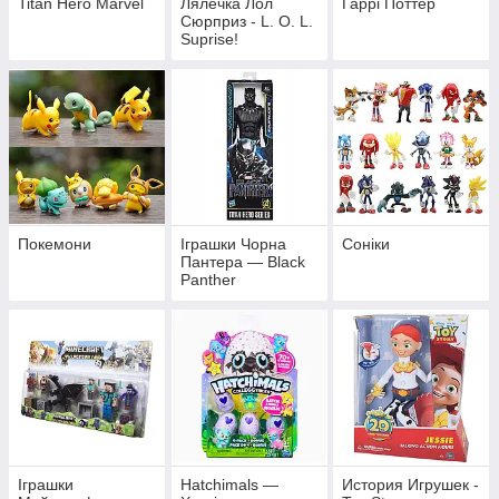
Titan Hero Marvel
Лялечка Лол
Гаррі Поттер
Сюрприз - L. O. L.
Suprise!
Покемони
Іграшки Чорна
Соніки
Пантера — Black
Panther
Іграшки
Hatchimals —
История Игрушек -