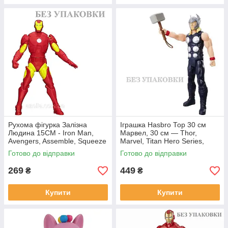
Рухома фігурка Залізна
Іграшка Hasbro Тор 30 см
Людина 15СМ - Iron Man,
Марвел, 30 см — Thor,
Avengers, Assemble, Squeeze
Marvel, Titan Hero Series,
Legs, Hasbro
Avengers (NP_C0758)
Готово до відправки
Готово до відправки
269
449
₴
₴
Купити
Купити