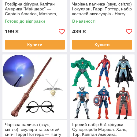
Розбірна фігурка Капітан
Чарівна паличка (звук, світло)
Америка "Майшерс" —
і окуляри, Гаррі Поттер, набір
Captain America, Mashers,
косплей аксесуарів - Harry
Hasbro
Potter, Cosplay
Готово до відправки
В наявності
199
439
₴
₴
Купити
Купити
Чарівна паличка (звук,
Ігровий набір 6в1 фігурки
світло), окуляри та золотий
Супергероїв Марвел: Халк,
снітч Гаррі Поттера — Harry
Тор, Капітан Америка,