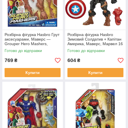
Розбірна фігурка Hasbro Грут
Розбірна фігурка Hasbro
аксесуарами, Маверс —
Зимовий Солдатив + Капітан
Grouper Hero Mashers,
Америка, Маверс, Марвел 16
Marvel,
см - Marvel, Hero Mashers
Готово до відправки
Готово до відправки
769
604
₴
₴
Купити
Купити