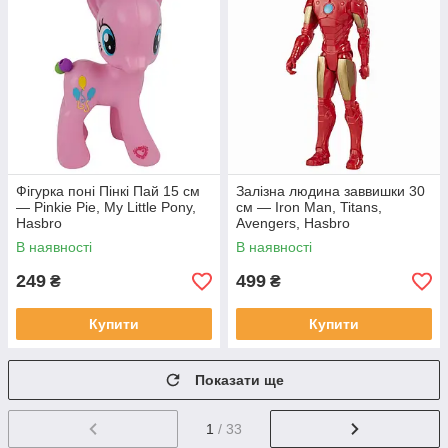
Фігурка поні Пінкі Пай 15 см
Залізна людина заввишки 30
— Pinkie Pie, My Little Pony,
см — Iron Man, Titans,
Hasbro
Avengers, Hasbro
В наявності
В наявності
249
499
₴
₴
Купити
Купити
Показати ще
1
/ 33