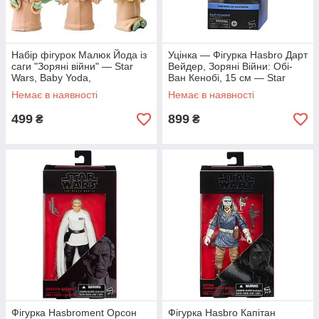
Набір фігурок Малюк Йода із
Уцінка — Фігурка Hasbro Дарт
саги "Зоряні війни" — Star
Вейдер, Зоряні Війни: Обі-
Wars, Baby Yoda,
Ван Кенобі, 15 см — Star
Mandalorian, 6 шт., 6 см
Wars, The Black Series
Немає в наявності
Немає в наявності
499
899
₴
₴
Фігурка Hasbroment Орсон
Фігурка Hasbro Капітан