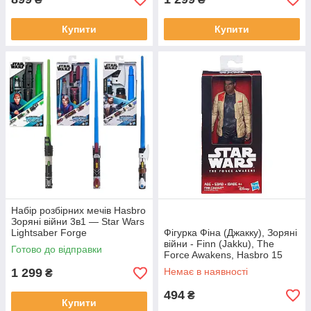
Купити
Купити
Набір розбірних мечів Hasbro
Зоряні війни 3в1 — Star Wars
Lightsaber Forge
Фігурка Фіна (Джакку), Зоряні
війни - Finn (Jakku), The
Готово до відправки
Force Awakens, Hasbro 15
СМ
1 299
Немає в наявності
₴
494
₴
Купити