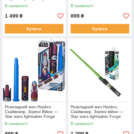
воїни", 19 см — Star Wars,
Lightsaber Forge
В наявності
В наявності
Mandalorian
1 499
899
₴
₴
Купити
Купити
Розкладний меч Hasbro
Розкладний меч Hasbro,
Скайвокер, Зоряні Війни —
Скайвокер, Зоряні війни —
Star wars lightsaber Forge
Star wars lightsaber Forge
Anakin Skywalker
Luke Skywalker
В наявності
В наявності
899
1 299
₴
₴