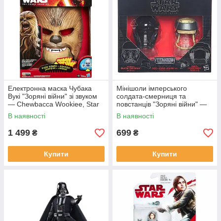
Електронна маска Чубака
Мінішоли імперського
Вукі "Зоряні війни" зі звуком
солдата-смерниця та
— Chewbacca Wookiee, Star
повстанців "Зоряні війни" —
Wars, Hasbro
Star Wars, Black Series,
В наявності
В наявності
Hasbro
1 499
699
₴
₴
Купити
Купити