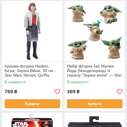
Іграшка-фігурка Hasbro,
Набір фігурок 5в1 Малюк
Ки'ра, Зоряні Війни, 30 см -
Йода (Мандолорець) із
Star Wars Stories, Qu'Ra,
серіалу "Зоряні воїни" — Star
Titan Hero Series
Wars, Mandalorian, 6 см #1
В наявності
В наявності
769
369
₴
₴
Купити
Купити