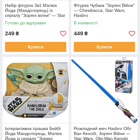
Набір фігурок 3в1 Малюк
Фігурка Чубака "Зоряні Війни"
Йода (Мандолорець) із
— Chewbacca, Star Wars,
серіалу "Зоряні воїни" — Star
Hasbro
Wars, Mandalorian, 6 см #1
Готово до відправки
В наявності
249
449
₴
₴
Купити
Купити
Інтерактивна іграшка Бейбі
Розкладний меч Hasbro Обі-
Йода Мандолорець, Малюк
Ван Кенобі, Зоряні Війни —
Йода із серіалу "Зоряні
Star Wars, Obi-Wan Kenobi