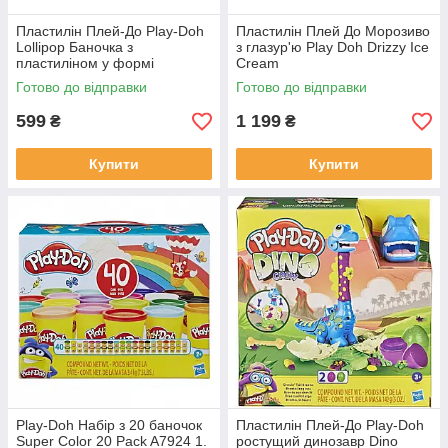
Пластилін Плей-До Play-Doh
Пластилін Плей До Морозиво
Lollipop Баночка з
з глазур'ю Play Doh Drizzy Ice
пластиліном у формі
Cream
льодяника
Готово до відправки
Готово до відправки
599
1 199
₴
₴
Купити
Купити
Play-Doh Набір з 20 баночок
Пластилін Плей-До Play-Doh
Super Color 20 Pack A7924 1.
ростущий динозавр Dino