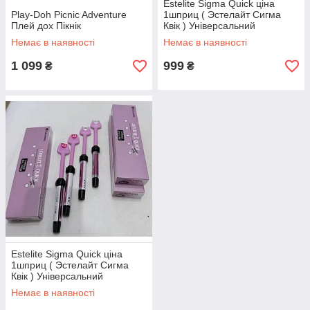
Estelite Sigma Quick ціна
Play-Doh Picnic Adventure
1шприц ( Эстелайт Сигма
Плей дох Пікнік
Квік ) Універсальний
композит шприц DENTAL 2
Немає в наявності
Немає в наявності
шт А2 ,1 шт А3, 2 шт ОА2, 2
шт ОА3
1 099
999
₴
₴
Estelite Sigma Quick ціна
1шприц ( Эстелайт Сигма
Квік ) Універсальний
композит шприц DENTAL 2
Немає в наявності
шт А2 ,1 шт А3, 2 шт ОА2, 2
шт ОА3