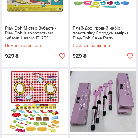
Play Doh Miстер Зубастик
Плей-Дох Ігровий набір
Play Doh iз золотистими
пластиліну Солодка вечірка
зубами Hasbro F1259
Play-Doh Cake Party
Немає в наявності
Немає в наявності
929
929
₴
₴