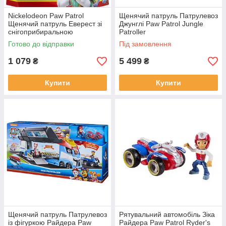
Nickelodeon Paw Patrol
Щенячий патруль Патрулевоз
Щенячий патруль Еверест зі
Джунглі Paw Patrol Jungle
снігоприбиральною
Patroller
машиною
Готово до відправки
Під замовлення
1 079
5 499
₴
₴
Купити
Купити
Щенячий патруль Патрулевоз
Рятувальний автомобіль Зіка
із фігуркою Райдера Paw
Райдера Paw Patrol Ryder's