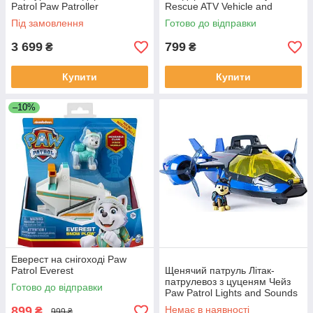
Patrol Paw Patroller
Rescue ATV Vehicle and
Figure
Під замовлення
Готово до відправки
3 699
799
₴
₴
Купити
Купити
–10%
Еверест на снігоході Paw
Patrol Everest
Щенячий патруль Літак-
патрулевоз з цуценям Чейз
Готово до відправки
Paw Patrol Lights and Sounds
Air Patroller Plane
899
Немає в наявності
₴
999 ₴