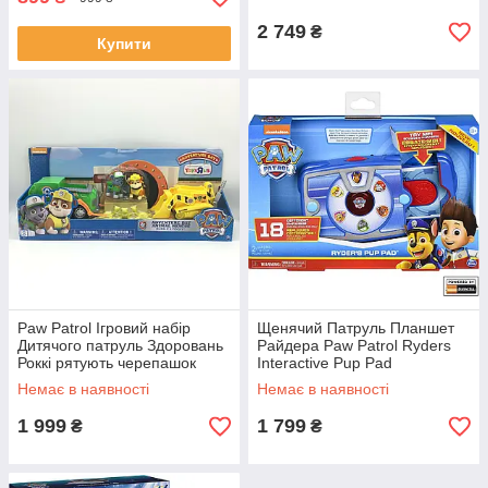
2 749
₴
Купити
Paw Patrol Ігровий набір
Щенячий Патруль Планшет
Дитячого патруль Здоровань
Райдера Paw Patrol Ryders
Роккі рятують черепашок
Interactive Pup Pad
Adventure Bay Animal Rescue
Немає в наявності
Немає в наявності
Rocky
1 999
1 799
₴
₴