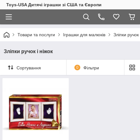
Toys-USA Дитячі іграшки зі США та Європи
Товари та послуги
Іграшки для малюків
Зліпки ручок 
Зліпки ручок і ніжок
Сортування
0
Фільтри