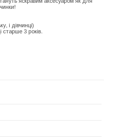
стануть яскравим аксесуаром як для
вчинки!
у, і дівчинці)
 старше 3 років.