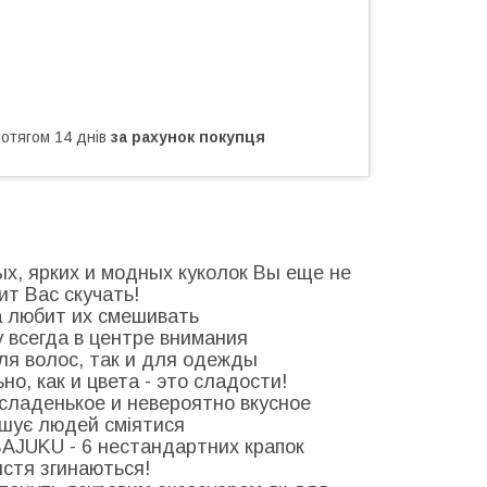
ротягом 14 днів
за рахунок покупця
х, ярких и модных куколок Вы еще не
ит Вас скучать!
на любит их смешивать
 всегда в центре внимания
ля волос, так и для одежды
о, как и цвета - это сладости!
о сладенькое и невероятно вкусное
ушує людей сміятися
BAJUKU - 6 нестандартних крапок
'ястя згинаються!