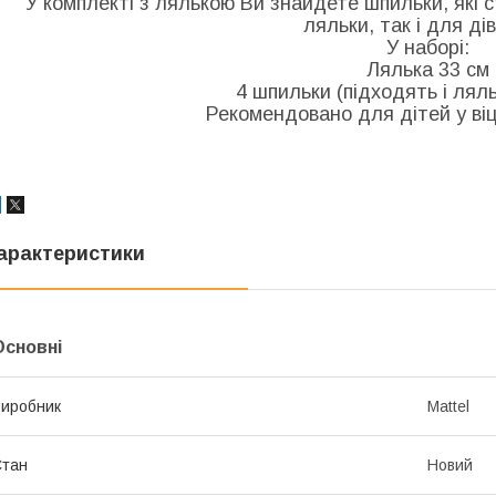
У комплекті з лялькою Ви знайдете шпильки, які 
ляльки, так і для ді
У наборі:
Лялька 33 см
4 шпильки (підходять і ляльк
Рекомендовано для дітей у віці
арактеристики
Основні
иробник
Mattel
Стан
Новий