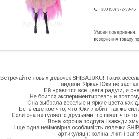
+380 (50) 372-38-46
повернення товару п
Встречайте новых девочек SHIBAJUKU! Таких веселы
видели! Яркая Юки не застав
Ей нравятся все цвета радуги, и о
Не боится экспериментировать и поэтому
Она выбрала веселые и яркие цвета как д
Есть еще кое-что, что Юки любит так же сильн
Если она не гуляет с друзьями, то печет что-т
Вона хороша подруга і завжди зм
І ще одна неймовірна особливість лялечки SHI
артикуляції: коліна, лікті і зап