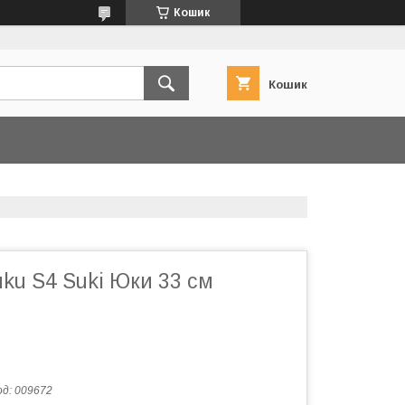
Кошик
Кошик
uku S4 Suki Юки 33 см
од:
009672