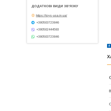
https://toys-usa.in.ua/
+380503723846
+380502444593
+380503723846
Х
В