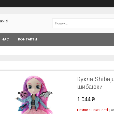
ки зі
 НАС
КОНТАКТИ
Кукла Shibaj
шибаюки
1 044 ₴
Немає в наявності
К