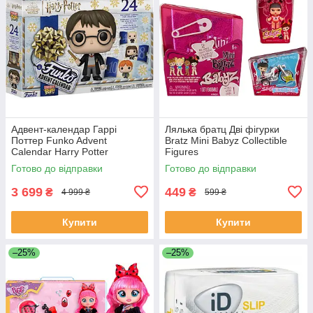
Адвент-календар Гаррі
Лялька братц Дві фігурки
Поттер Funko Advent
Bratz Mini Babyz Collectible
Calendar Harry Potter
Figures
Готово до відправки
Готово до відправки
3 699
449
₴
₴
4 999 ₴
599 ₴
Купити
Купити
–25%
–25%