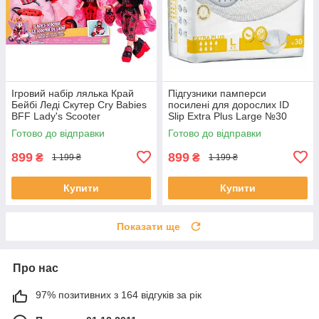
Ігровий набір лялька Край
Підгузники памперси
Бейбі Леді Скутер Cry Babies
посилені для дорослих ID
BFF Lady's Scooter
Slip Extra Plus Large №30
розмір L 115см-155 см
Готово до відправки
Готово до відправки
899
899
₴
₴
1 199 ₴
1 199 ₴
Купити
Купити
Показати ще
Про нас
97% позитивних з 164 відгуків за рік