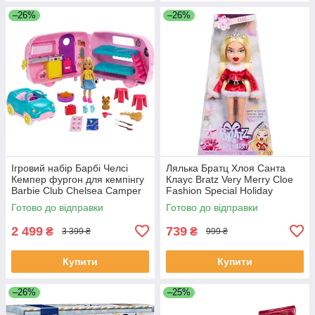
–26%
–26%
Ігровий набір Барбі Челсі
Лялька Братц Хлоя Санта
Кемпер фургон для кемпінгу
Клаус Bratz Very Merry Cloe
Barbie Club Chelsea Camper
Fashion Special Holiday
Готово до відправки
Готово до відправки
2 499
739
₴
₴
3 399 ₴
999 ₴
Купити
Купити
–26%
–25%