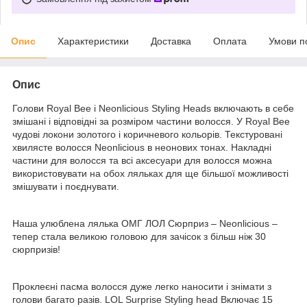
Опис
Характеристики
Доставка
Оплата
Умови п
Опис
Голови Royal Bee і Neonlicious Styling Heads включають в себе
змішані і відповідні за розміром частини волосся. У Royal Bee
чудові локони золотого і коричневого кольорів. Текстуровані
хвилясте волосся Neonlicious в неонових тонах. Накладні
частини для волосся та всі аксесуари для волосся можна
використовувати на обох ляльках для ще більшої можливості
змішувати і поєднувати.
Наша улюблена лялька ОМГ ЛОЛ Сюрприз – Neonlicious –
тепер стала великою головою для зачісок з більш ніж 30
сюрпризів!
Проклеєні пасма волосся дуже легко наносити і знімати з
голови багато разів. LOL Surprise Styling head Включає 15