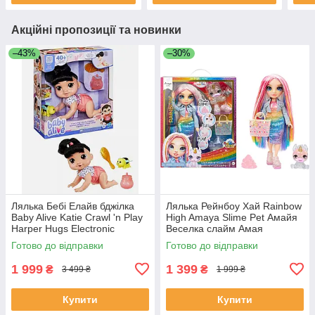
Акційні пропозиції та новинки
–43%
–30%
Лялька Бебі Елайв бджілка
Лялька Рейнбоу Хай Rainbow
Baby Alive Katie Crawl 'n Play
High Amaya Slime Pet Амайя
Harper Hugs Electronic
Веселка слайм Амая
Crawling
Готово до відправки
Готово до відправки
1 999
1 399
₴
₴
3 499 ₴
1 999 ₴
Купити
Купити