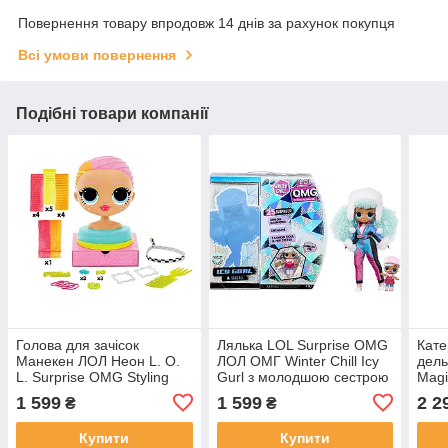
Повернення товару впродовж 14 днів за рахунок покупця
Всі умови повернення
Подібні товари компанії
Голова для зачісок
Лялька LOL Surprise OMG
Кате
Манекен ЛОЛ Неон L. O.
ЛОЛ ОМГ Winter Chill Icy
дель
L. Surprise OMG Styling
Gurl з молодшою сестрою
Magi
Head Neonlicious
Brrr
1 599
1 599
2 2
₴
₴
Купити
Купити