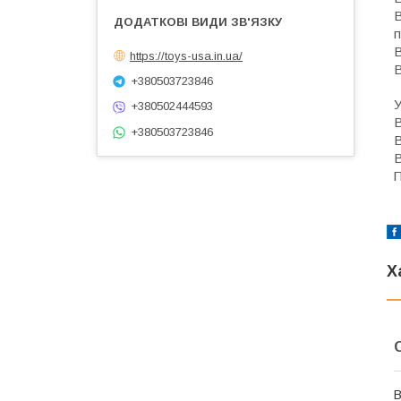
В
п
В
https://toys-usa.in.ua/
В
+380503723846
У
+380502444593
В
+380503723846
В
В
П
Х
В