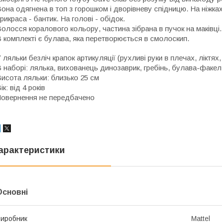
она одягнена в топ з горошком і дворівневу спідницю. На ніжках
рикраса - бантик. На голові - обідок.
олосся коралового кольору, частина зібрана в пучок на маківці.
 комплекті є булава, яка перетворюється в смолоскип.
 ляльки безліч крапок артикуляції (рухливі руки в плечах, ліктях, к
 наборі: лялька, вихованець динозаврик, гребінь, булава-факел,
исота ляльки: близько 25 см
ік: від 4 років
овернення не передбачено
арактеристики
Основні
иробник
Mattel