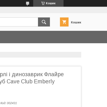
Кошик
Кошик
рлі і динозаврик Флайре
б Cave Club Emberly
Код:
002431