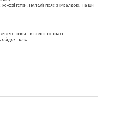
 рожеві гетри. На талії пояс з кувалдою. На шиї
истях, ніжки - в стегні, колінах)
 обідок, пояс