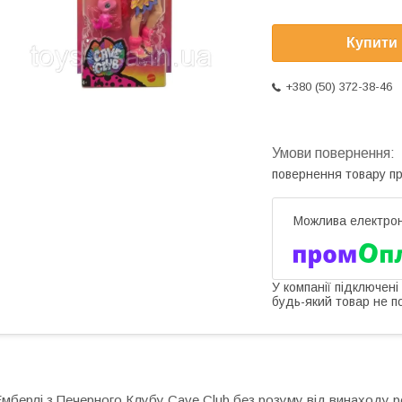
Купити
+380 (50) 372-38-46
повернення товару п
У компанії підключені
будь-який товар не п
мберлі з Печерного Клубу Cave Club без розуму від винаходу р