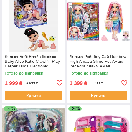
Лялька Бебі Елайв бджілка
Лялька Рейнбоу Хай Rainbow
Baby Alive Katie Crawl 'n Play
High Amaya Slime Pet Амайя
Harper Hugs Electronic
Веселка слайм Амая
Crawling
Готово до відправки
Готово до відправки
1 999
1 399
₴
₴
3 499 ₴
1 999 ₴
Купити
Купити
–28%
–26%