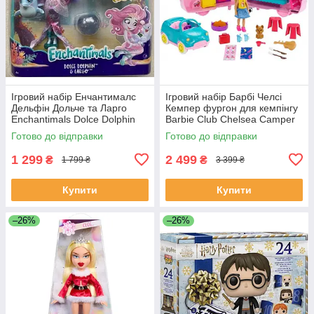
Ігровий набір Енчантималс
Ігровий набір Барбі Челсі
Дельфін Дольче та Ларго
Кемпер фургон для кемпінгу
Enchantimals Dolce Dolphin
Barbie Club Chelsea Camper
Largo FKV55
Готово до відправки
Готово до відправки
1 299
2 499
₴
₴
1 799 ₴
3 399 ₴
Купити
Купити
–26%
–26%