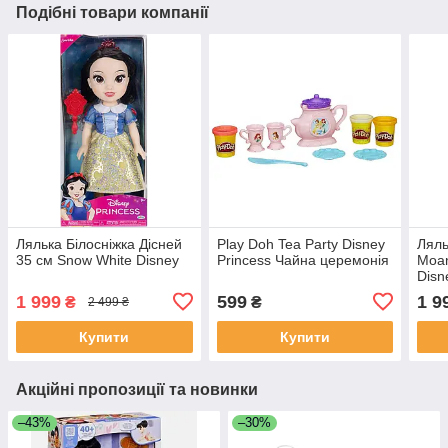
Подібні товари компанії
Лялька Білосніжка Дісней
Play Doh Tea Party Disney
Ляль
35 см Snow White Disney
Princess Чайна церемонія
Moan
Disn
Inte
1 999
599
1 9
₴
₴
2 499 ₴
Купити
Купити
Акційні пропозиції та новинки
–43%
–30%