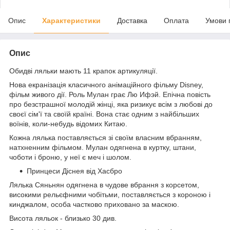
Опис
Характеристики
Доставка
Оплата
Умови 
Опис
Обидві ляльки мають 11 крапок артикуляції.
Нова екранізація класичного анімаційного фільму Disney,
фільм живого дії. Роль Мулан грає Лю Ифэй. Епічна повість
про безстрашної молодій жінці, яка ризикує всім з любові до
своєї сім'ї та своїй країні. Вона стає одним з найбільших
воїнів, коли-небудь відомих Китаю.
Кожна лялька поставляється зі своїм власним вбранням,
натхненним фільмом. Мулан одягнена в куртку, штани,
чоботи і броню, у неї є меч і шолом.
Принцеси Діснея від Хасбро
Лялька Сяньнян одягнена в чудове вбрання з корсетом,
високими рельєфними чобітьми, поставляється з короною і
кинджалом, особа частково приховано за маскою.
Висота ляльок - близько 30 див.