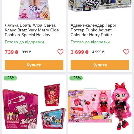
Лялька Братц Хлоя Санта
Адвент-календар Гаррі
Клаус Bratz Very Merry Cloe
Поттер Funko Advent
Fashion Special Holiday
Calendar Harry Potter
Готово до відправки
Готово до відправки
739
3 699
₴
₴
999 ₴
4 999 ₴
Купити
Купити
–25%
–25%