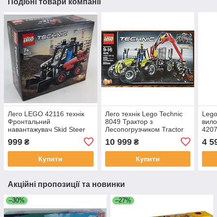
Подібні товари компанії
Лего LEGO 42116 технік
Лего технік Lego Technic
Lego
Фронтальний
8049 Трактор з
вило
навантажувач Skid Steer
Лесопогрузчиком Tractor
420
Loader
with Log Loader
999
10 999
4 5
₴
₴
Купити
Купити
Акційні пропозиції та новинки
–30%
–27%