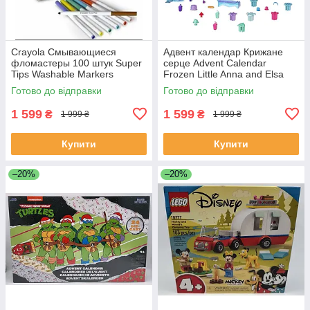
Crayola Смывающиеся
Адвент календар Крижане
фломастеры 100 штук Super
серце Advent Calendar
Tips Washable Markers
Frozen Little Anna and Elsa
Mattel Disney
Готово до відправки
Готово до відправки
1 599
1 599
₴
₴
1 999 ₴
1 999 ₴
Купити
Купити
–20%
–20%