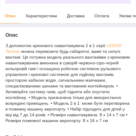
Опис
Характеристики
Доставка
Оплата
Умови п
Опис
З допомогою крюкового навантажувача 2 в 1 серії
LEGO®
Technic
можна перевозити будь-габаритні, важкі та сипучі
вантажі. Ця потужна модель реального вантажівки з крюковим
навантажувачем виконана в суворій червоно-сіро-чорній
кольоровій гамі і оснащена робочою системою рульового
управління і крюкової системою для підйому вантажів,
просторою кабіною водія, сигнальними маячками,
спеціалізованими шинами та вантажним контейнером. •
Активізуйте систему гаків, щоб підняти або опустити
контейнер. • Модель призначена тільки для використання
всередині приміщень. • Модель 2 в 1: може бути перетворена
в пожежну машину аеропорту. • Набір підходить для дітей у
віці від 7 до 14 років. • Розміри навантажувача: 8 х 14 х 7 см •
Розміри пожежної машини аеропорту: 8 х 16 х 7 см