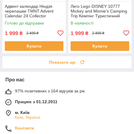
Адвент календар Ніндзя
Лего Lego DISNEY 10777
черепашки TMNT Advent
Mickey and Minnie's Camping
Calendar 24 Collector
Trip Кемпінг Туристичний
Teenage Mutant Ninja Jada
похід Міккі Маус і Мінні Маус
Готово до відправки
В наявності
Toys
1 999
1 999
₴
₴
2 499 ₴
2 499 ₴
Купити
Купити
Показати ще
Про нас
97% позитивних з 164 відгуків за рік
Працює з 01.12.2011
м. Київ
Київ, Україна
Контакти