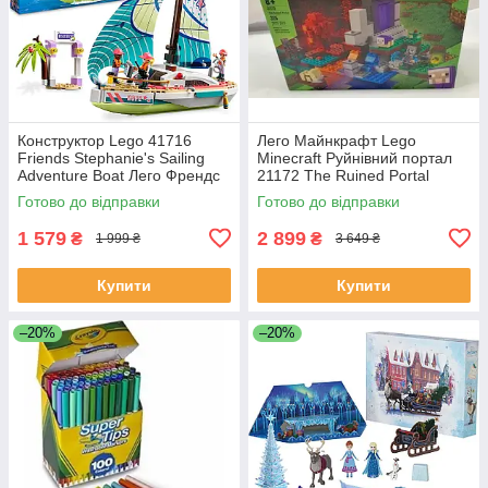
Конструктор Lego 41716
Лего Майнкрафт Lego
Friends Stephanie's Sailing
Minecraft Руйнівний портал
Adventure Boat Лего Френдс
21172 The Ruined Portal
Пригоди Стефані на яхті
Готово до відправки
Готово до відправки
1 579
2 899
₴
₴
1 999 ₴
3 649 ₴
Купити
Купити
–20%
–20%