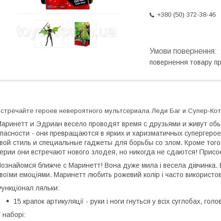
+380 (50) 372-38-46
повернення товару п
стречайте героев невероятного мультсериала Леди Баг и Супер-Кот
аринетт и Эдриан весело проводят время с друзьями и живут обыч
пасности - они превращаются в ярких и харизматичных супергероев
вой стиль и специальные гаджеты для борьбы со злом. Кроме того
ерии они встречают нового злодея, но никогда не сдаются! Прис
ознайомся ближче с Маринетт! Вона дуже мила і весела дівчинка. В
воїми емоціями. Маринетт любить рожевий колір і часто використову
ункціонал ляльки:
15 крапок артикуляції - руки і ноги гнуться у всіх суглобах, гол
 наборі: