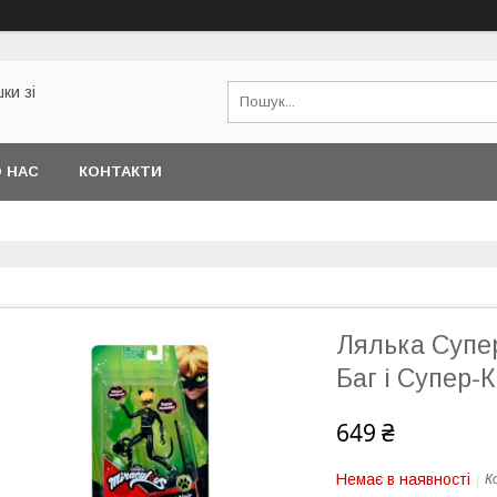
ки зі
 НАС
КОНТАКТИ
Лялька Супер
Баг і Супер-К
649 ₴
Немає в наявності
К