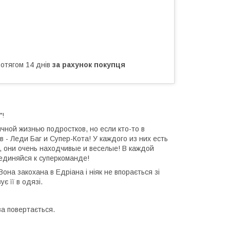
ротягом 14 днів
за рахунок покупця
"!
ной жизнью подростков, но если кто-то в
 - Леди Баг и Супер-Кота! У каждого из них есть
, они очень находчивые и веселые! В каждой
оединяйся к суперкоманде!
она закохана в Едріана і ніяк не впорається зі
є її в одязі.
ова повертається.