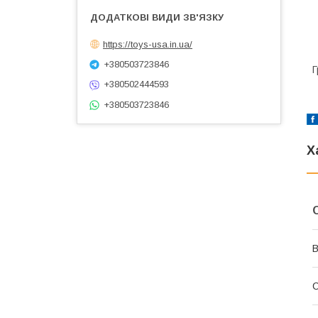
https://toys-usa.in.ua/
+380503723846
Г
+380502444593
+380503723846
Х
В