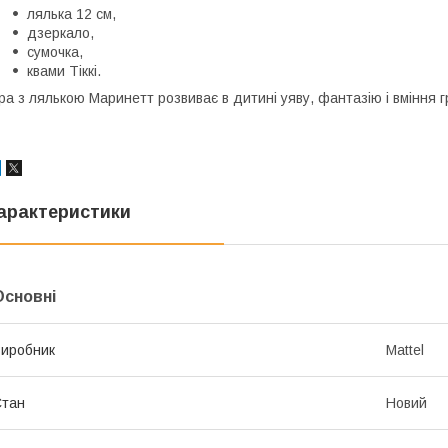
лялька 12 см,
дзеркало,
сумочка,
квами Тіккі.
ра з лялькою Маринетт розвиває в дитині уяву, фантазію і вміння г
арактеристики
Основні
иробник
Mattel
Стан
Новий