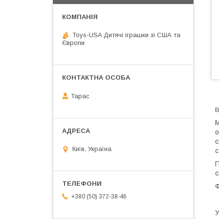
Toys-USA Дитячі іграшки зі США та
Європи
Тарас
В
М
о
с
Київ, Україна
с
П
с
Ф
+380 (50) 372-38-46
У