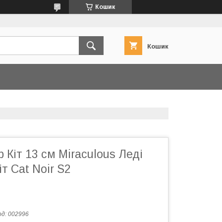
Кошик
Кошик
 Кіт 13 см Miraculous Леді
іт Cat Noir S2
од:
002996