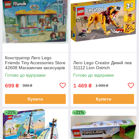
Конструктор Лего Lego
Friends Tiny Accessories Store
Лего Lego Creator Дикий лев
42608 Магазинчик аксесуарів
31112 Lion Ostrich
Готово до відправки
Готово до відправки
699
1 469
₴
₴
999 ₴
1 999 ₴
Купити
Купити
–21%
–21%