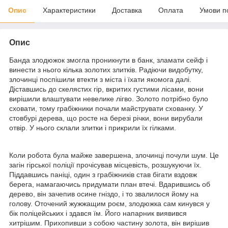
Опис
Характеристики
Доставка
Оплата
Умови п
Опис
Банда злодюжок змогла проникнути в банк, зламати сейф і
винести з нього кілька золотих злитків. Радіючи видобутку,
злочинці поспішили втекти з міста і їхати якомога далі.
Діставшись до скелястих гір, вкритих густими лісами, вони
вирішили влаштувати невелике лігво. Золото потрібно було
сховати, тому грабіжники почали майструвати схованку. У
стовбурі дерева, що росте на березі річки, вони вирубали
отвір. У нього склали злитки і прикрили їх гілками.
Коли робота була майже завершена, злочинці почули шум. Це
загін гірської поліції прочісував місцевість, розшукуючи їх.
Піддавшись паніці, один з грабіжників став бігати вздовж
берега, намагаючись придумати план втечі. Вдарившись об
дерево, він зачепив осине гніздо, і то звалилося йому на
голову. Оточений жужжащим роєм, злодюжка сам кинувся у
бік поліцейських і здався їм. Його напарник виявився
хитрішим. Прихопивши з собою частину золота, він вирішив