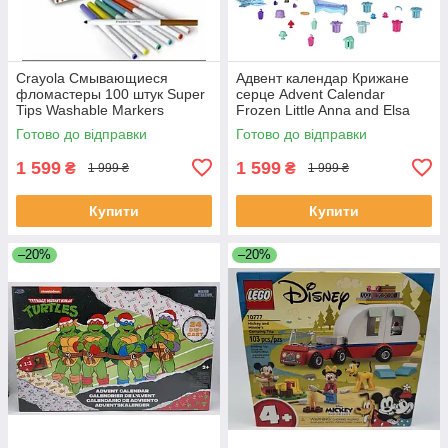
Crayola Смывающиеся
Адвент календар Крижане
фломастеры 100 штук Super
серце Advent Calendar
Tips Washable Markers
Frozen Little Anna and Elsa
Mattel Disney
Готово до відправки
Готово до відправки
1 599
1 599
₴
₴
1 999 ₴
1 999 ₴
Купити
Купити
–20%
–20%