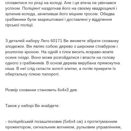
сплавитися по річці на колоді. Але і ця втеча не увінчався
успіхом. Поліціянт наздогнав його на своєму квадроциклі і
зупинив колода, зачепивши його міцним тросом. Обидва
грабіжники були заарештовані і доставлені у відділення
гірської поліції.
З деталей набору Лего 60171 Ви зможете зібрати схованку
злодюжок. Він являє собою дерево з широким стовбуром і
розлогою кроною. На одній з гілок висить яскраво-жовте
осине гніздо. Воно може розгойдатися і впасти на голову
одного з грабіжників. В основі дерева вирубана прямокутна
ніша. В неї слід скласти золоті злитки, а потім прикрити їх
обертальну гілкою папороті.
Розмір схованки становить 6х4х3 див.
Також у наборі Ви знайдете:
- поліцейський позашляховик (5х6х4 см) з протитуманним
прожектором, сигнальним вогником, рульовим управлінням,