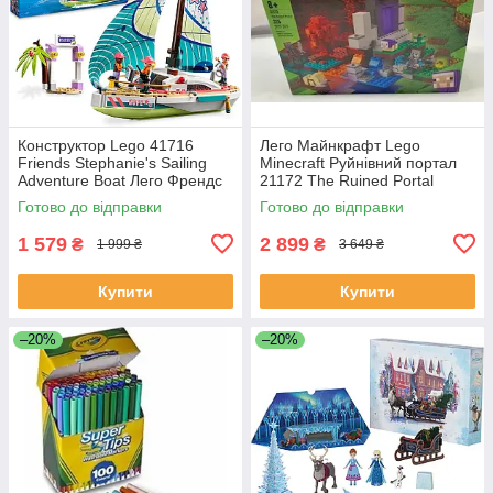
Конструктор Lego 41716
Лего Майнкрафт Lego
Friends Stephanie's Sailing
Minecraft Руйнівний портал
Adventure Boat Лего Френдс
21172 The Ruined Portal
Пригоди Стефані на яхті
Готово до відправки
Готово до відправки
1 579
2 899
₴
₴
1 999 ₴
3 649 ₴
Купити
Купити
–20%
–20%