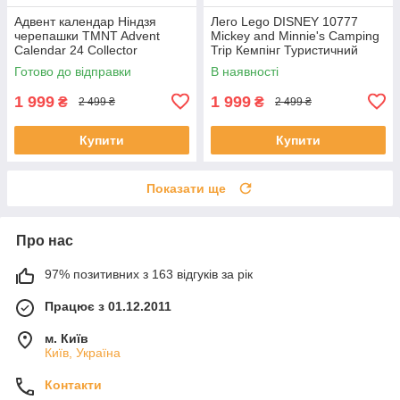
Адвент календар Ніндзя
Лего Lego DISNEY 10777
черепашки TMNT Advent
Mickey and Minnie's Camping
Calendar 24 Collector
Trip Кемпінг Туристичний
Teenage Mutant Ninja Jada
похід Міккі Маус і Мінні Маус
Готово до відправки
В наявності
Toys
1 999
1 999
₴
₴
2 499 ₴
2 499 ₴
Купити
Купити
Показати ще
Про нас
97% позитивних з 163 відгуків за рік
Працює з 01.12.2011
м. Київ
Київ, Україна
Контакти