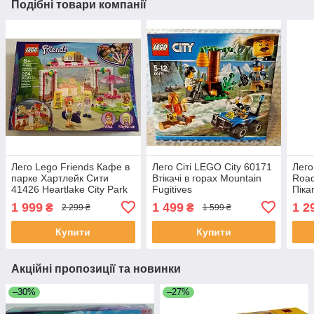
Подібні товари компанії
Лего Lego Friends Кафе в
Лего Сіті LEGO City 60171
Лего
парке Хартлейк Сити
Втікачі в горах Mountain
Road
41426 Heartlake City Park
Fugitives
Піка
Café
1 999
1 499
1 2
₴
₴
2 299 ₴
1 599 ₴
Купити
Купити
Акційні пропозиції та новинки
–30%
–27%