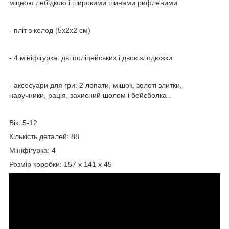
міцною лебідкою і широкими шинами рифленими
- пліт з колод (5х2х2 см)
- 4 мініфігурка: дві поліцейських і двоє злодюжки
- аксесуари для гри: 2 лопати, мішок, золоті злитки,
наручники, рація, захисний шолом і бейсболка .
Вік: 5-12
Кількість деталей: 88
Мініфігурка: 4
Розмір коробки: 157 x 141 x 45