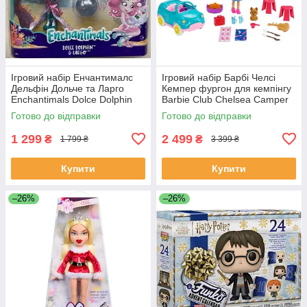
Ігровий набір Енчантималс
Ігровий набір Барбі Челсі
Дельфін Дольче та Ларго
Кемпер фургон для кемпінгу
Enchantimals Dolce Dolphin
Barbie Club Chelsea Camper
Largo FKV55
Готово до відправки
Готово до відправки
1 299
2 499
₴
₴
1 799 ₴
3 399 ₴
Купити
Купити
–26%
–26%