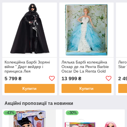
Колекційна Барбі Зоряні
Лялька Барбі колекційна
Лего
війни " Дарт вейдер і
Оскар де ла Рента Barbie
Star
принцеса Лея
Oscar De La Renta Gold
Collector
5 799
13 999
2 4
₴
₴
Купити
Купити
Акційні пропозиції та новинки
–43%
–30%