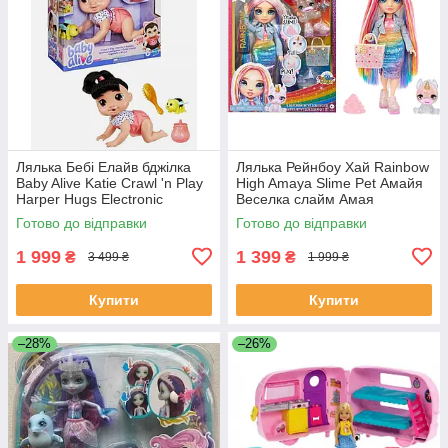
Лялька Бебі Елайв бджілка
Лялька Рейнбоу Хай Rainbow
Baby Alive Katie Crawl 'n Play
High Amaya Slime Pet Амайя
Harper Hugs Electronic
Веселка слайм Амая
Crawling
Готово до відправки
Готово до відправки
1 999
1 399
₴
₴
3 499 ₴
1 999 ₴
Купити
Купити
–28%
–26%