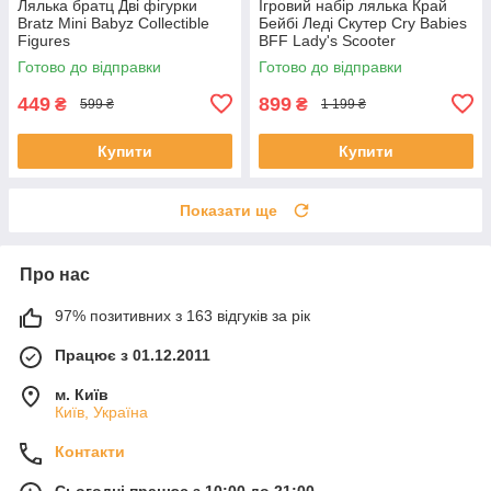
Лялька братц Дві фігурки
Ігровий набір лялька Край
Bratz Mini Babyz Collectible
Бейбі Леді Скутер Cry Babies
Figures
BFF Lady's Scooter
Готово до відправки
Готово до відправки
449
899
₴
₴
599 ₴
1 199 ₴
Купити
Купити
Показати ще
Про нас
97% позитивних з 163 відгуків за рік
Працює з 01.12.2011
м. Київ
Київ, Україна
Контакти
Сьогодні працює з 10:00 до 21:00