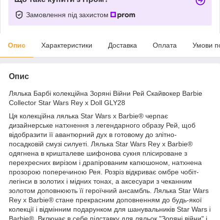
Замовлення під захистом
Опис
Характеристики
Доставка
Оплата
Умови п
Опис
Лялька Барбі колекційна Зоряні Війни Рей Скайвокер Barbie
Collector Star Wars Rey x Doll GLY28
Ця колекційна лялька Star Wars x Barbie® черпає
дизайнерське натхнення з легендарного образу Рей, щоб
відобразити її авантюрний дух в готовому до злітно-
посадковій смузі силуеті. Лялька Star Wars Rey x Barbie®
одягнена в кришталеве шифонова сукня плісироване з
перехресних вирізом і драпірованим капюшоном, натхнена
прозорою поперечиною Рея. Розріз відкриває омбре чобіт-
легінси в золотих і мідних тонах, а аксесуари з чеканним
золотом доповнюють її героїчний ансамбль. Лялька Star Wars
Rey x Barbie® стане прекрасним доповненням до будь-якої
колекції і відмінним подарунком для шанувальників Star Wars і
Barbie®. Включає в себе підставку для ляльок "Зоряні війни" і