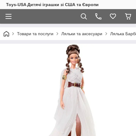
Toys-USA Дитячі іграшки зі США та Європи
Товари та послуги
Ляльки та аксесуари
Лялька Барбі