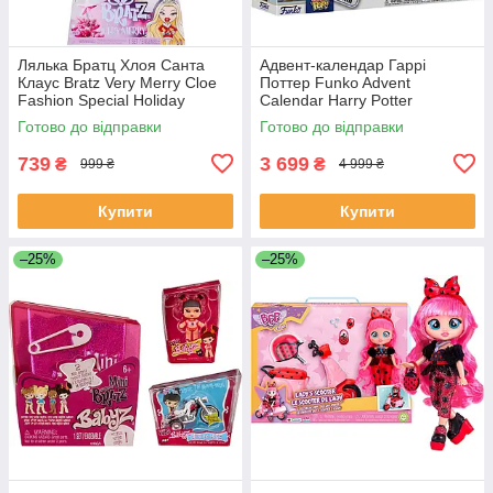
Лялька Братц Хлоя Санта
Адвент-календар Гаррі
Клаус Bratz Very Merry Cloe
Поттер Funko Advent
Fashion Special Holiday
Calendar Harry Potter
Готово до відправки
Готово до відправки
739
3 699
₴
₴
999 ₴
4 999 ₴
Купити
Купити
–25%
–25%