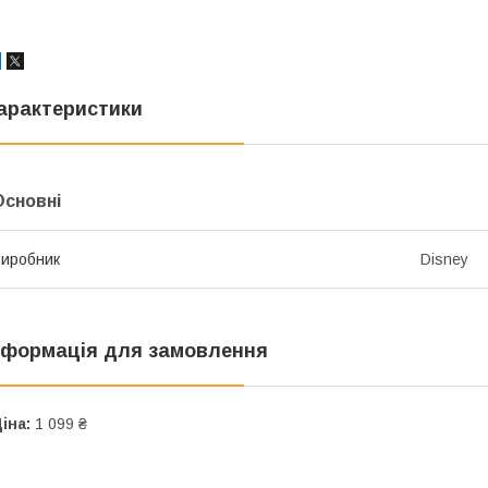
арактеристики
Основні
иробник
Disney
нформація для замовлення
іна:
1 099 ₴