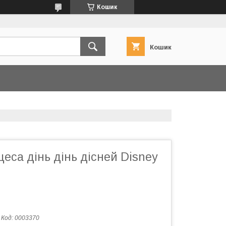
Кошик
Кошик
еса дінь дінь дісней Disney
Код:
0003370