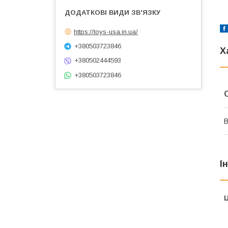
https://toys-usa.in.ua/
+380503723846
Х
+380502444593
+380503723846
В
І
Ц