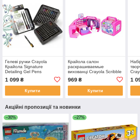
Гелеві ручки Crayola
Крайола салон
Набі
Крайола Signature
раскрашиваемые
твор
Detailing Gel Pens
вихованці Crayola Scribble
Cray
Scrubbie Pets Salon
1 099
969
1 0
₴
₴
Купити
Купити
Акційні пропозиції та новинки
–30%
–27%