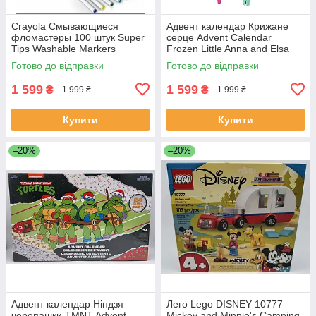
Crayola Смывающиеся
Адвент календар Крижане
фломастеры 100 штук Super
серце Advent Calendar
Tips Washable Markers
Frozen Little Anna and Elsa
Mattel Disney
Готово до відправки
Готово до відправки
1 599
1 599
₴
₴
1 999 ₴
1 999 ₴
Купити
Купити
–20%
–20%
Адвент календар Ніндзя
Лего Lego DISNEY 10777
черепашки TMNT Advent
Mickey and Minnie's Camping