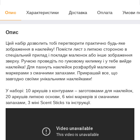
Опис
Характеристики
Доставка
Оплата
Умови п
Опис
Цей набір дозволить тобі перетворити практично будь-яке
зображення в наклейку! Помісти лист з липкою стороною в
спеціальний прилад і поклади малюнок або інше зображення
зверху. Ручкою проведіть по гумовому килимку і у тебе вийде
наклейка! Для пахнуть наклейок розфарбуй малюнки
маркерами з смачними запахами. Прикрашай все, що
завгодно своїми унікальними наклейками!
У наборі: 10 аркушів з контурами – заготовками для наклейок,
20 аркушів липкою основи, 6 міні маркерів зі смачними
запахами, 3 міні Scent Sticks та інструкції.