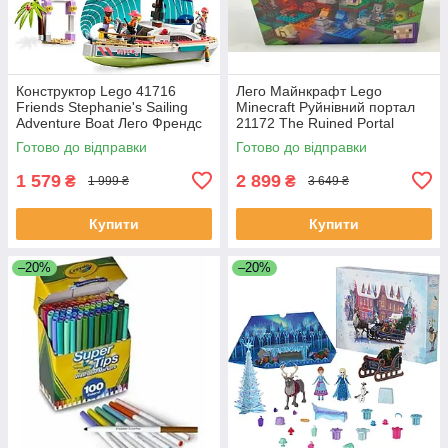
Конструктор Lego 41716
Лего Майнкрафт Lego
Friends Stephanie's Sailing
Minecraft Руйнівний портал
Adventure Boat Лего Френдс
21172 The Ruined Portal
Пригоди Стефані на яхті
Готово до відправки
Готово до відправки
1 579
2 899
₴
₴
1 999 ₴
3 649 ₴
Купити
Купити
–20%
–20%