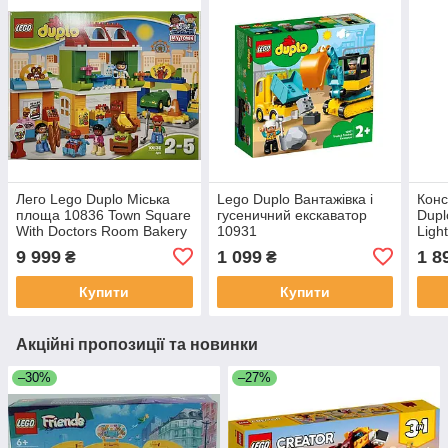
Лего Lego Duplo Міська
Lego Duplo Вантажівка і
Конс
площа 10836 Town Square
гусеничний екскаватор
Dupl
With Doctors Room Bakery
10931
Ligh
Garage And Shop
Miss
9 999
1 099
1 8
₴
₴
косм
Купити
Купити
Акційні пропозиції та новинки
–30%
–27%