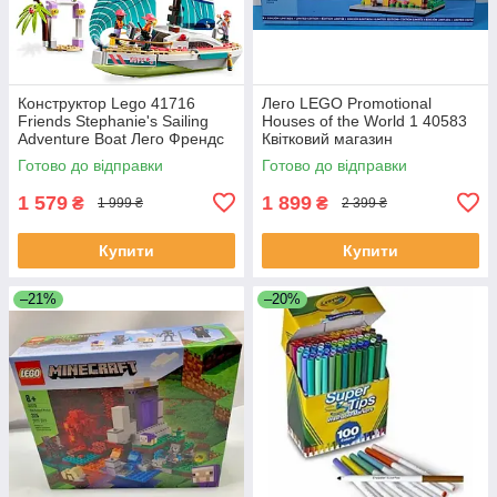
Конструктор Lego 41716
Лего LEGO Promotional
Friends Stephanie's Sailing
Houses of the World 1 40583
Adventure Boat Лего Френдс
Квітковий магазин
Пригоди Стефані на яхті
Готово до відправки
Готово до відправки
1 579
1 899
₴
₴
1 999 ₴
2 399 ₴
Купити
Купити
–21%
–20%