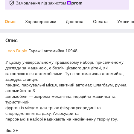
Замовлення під захистом
Опис
Характеристики
Доставка
Оплата
Умови п
Опис
Lego Duplo
Гараж і автомийка 10948
У цьому універсальному іграшковому наборі, присвяченому
догляду за машиною, є безліч цікавого для дітей, які
захоплюються автомобілями. Тут є автоматична автомийка,
зарядна станція,
пандус, паркувальні місця, квитний автомат, шлагбаум, ручна
автомийка та 3
автомобіля — зокрема механічна інерційна машинка та
туристичний
фургон із місцем для трьох фігурок усередині та
спорядженням на даху. Аксесуари та
персонажі в наборі надихають на нескінченну творчу гру.
Вік: 2+