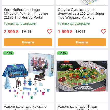
Лего Майнкрафт Lego
Crayola Смывающиеся
Minecraft Руйнівний портал
фломастеры 100 штук Super
21172 The Ruined Portal
Tips Washable Markers
Готово до відправки
Готово до відправки
2 899
1 599
₴
₴
3 649 ₴
1 999 ₴
Купити
Купити
–20%
–20%
Адвент календар Крижане
Адвент календар Ніндзя