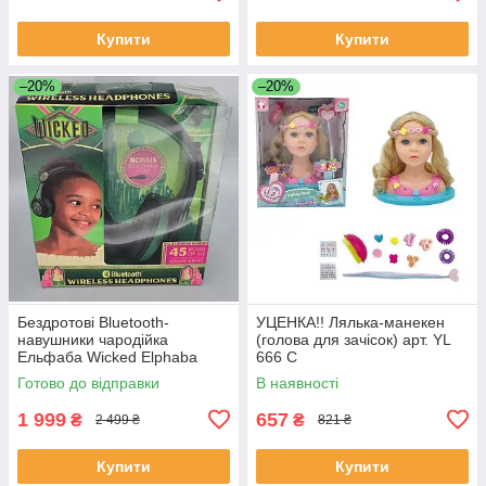
Купити
Купити
–20%
–20%
Бездротові Bluetooth-
УЦЕНКА!! Лялька-манекен
навушники чародійка
(голова для зачісок) арт. YL
Ельфаба Wicked Elphaba
666 C
Kids Bluetooth Wireless
Готово до відправки
В наявності
Headphones
1 999
657
₴
₴
2 499 ₴
821 ₴
Купити
Купити