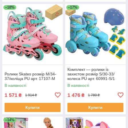
–18%
–17%
Комплект — ролики із
Ролики Skates розмір M/34-
захистом розмір S/30-33/
37/коліща PU арт. 17107-М
колеса PU арт. 60991-S/1
В наявності
В наявності
1 571
1 476
₴
₴
1 914 ₴
1 780 ₴
Купити
Купити
–14%