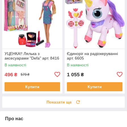
УЦЕНКА!! Лялька з
Єдиноріг на радіокеруванні
аксесуарами "Defa" арт. 8416
арт. 6605
В наявності
В наявності
496
1 055
₴
₴
579 ₴
Купити
Купити
Показати ще
Про нас