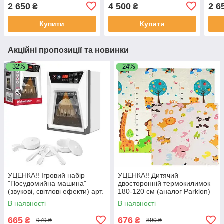
арт. 2-008-V
2-015-4-G
043-
2 650
4 500
2 6
₴
₴
Купити
Купити
Акційні пропозиції та новинки
–32%
–24%
УЦЕНКА!! Ігровий набір
УЦЕНКА!! Дитячий
"Посудомийна машина"
двосторонній термокилимок
(звукові, світлові ефекти) арт.
180-120 см (аналог Parklon)
F 2315
арт. C-10458
В наявності
В наявності
665
676
₴
₴
979 ₴
890 ₴