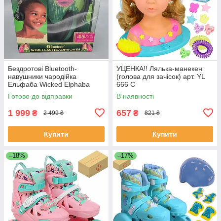
Бездротові Bluetooth-
УЦЕНКА!! Лялька-манекен
навушники чародійка
(голова для зачісок) арт. YL
Ельфаба Wicked Elphaba
666 C
Kids Bluetooth Wireless
Готово до відправки
В наявності
Headphones
1 999
657
₴
₴
2 499 ₴
821 ₴
Купити
Купити
–18%
–17%