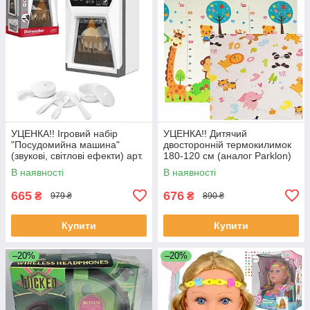
УЦЕНКА!! Ігровий набір
УЦЕНКА!! Дитячий
"Посудомийна машина"
двосторонній термокилимок
(звукові, світлові ефекти) арт.
180-120 см (аналог Parklon)
F 2315
арт. C-10458
В наявності
В наявності
665
676
₴
₴
979 ₴
890 ₴
Купити
Купити
–20%
–20%