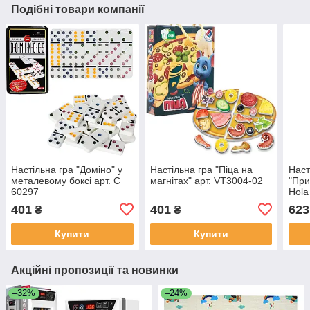
Подібні товари компанії
Настільна гра "Доміно" у
Настільна гра "Піца на
Наст
металевому боксі арт. C
магнітах" арт. VT3004-02
"При
60297
Hola
Game
401
401
623
₴
₴
Купити
Купити
Акційні пропозиції та новинки
–32%
–24%