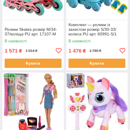
Комплект — ролики із
Ролики Skates розмір M/34-
захистом розмір S/30-33/
37/коліща PU арт. 17107-М
колеса PU арт. 60991-S/1
В наявності
В наявності
1 571
1 476
₴
₴
1 914 ₴
1 780 ₴
Купити
Купити
–14%