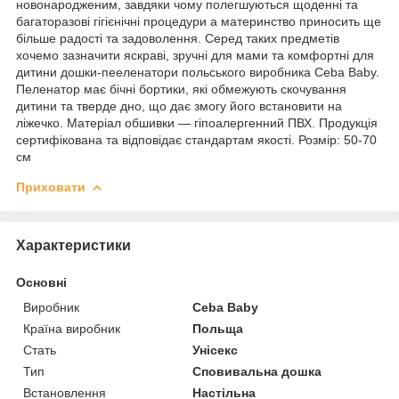
новонародженим, завдяки чому полегшуються щоденні та
багаторазові гігієнічні процедури а материнство приносить ще
більше радості та задоволення. Серед таких предметів
хочемо зазначити яскраві, зручні для мами та комфортні для
дитини дошки-пееленатори польського виробника Ceba Baby.
Пеленатор має бічні бортики, які обмежують скочування
дитини та тверде дно, що дає змогу його встановити на
ліжечко. Матеріал обшивки — гіпоалергенний ПВХ. Продукція
сертифікована та відповідає стандартам якості. Розмір: 50-70
см
Приховати
Характеристики
Основні
Виробник
Ceba Baby
Країна виробник
Польща
Стать
Унісекс
Тип
Сповивальна дошка
Встановлення
Настільна