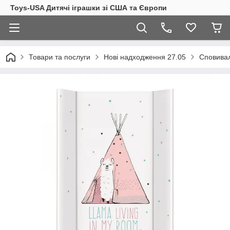
Toys-USA Дитячі іграшки зі США та Європи
Товари та послуги
Нові надходження 27.05
Сповивал