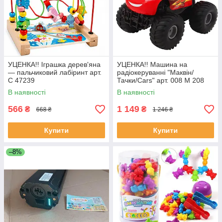
УЦЕНКА!! Іграшка дерев'яна
УЦЕНКА!! Машина на
— пальчиковий лабіринт арт.
радіокеруванні "Маквін/
C 47239
Тачки/Cars" арт. 008 M 208
В наявності
В наявності
566
1 149
₴
₴
668 ₴
1 246 ₴
Купити
Купити
–8%