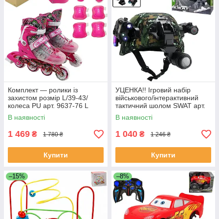
Комплект — ролики із
УЦЕНКА!! Ігровий набір
захистом розмір L/39-43/
військового/інтерактивний
колеса PU арт. 9637-76 L
тактичний шолом SWAT арт.
JL 2026-13
В наявності
В наявності
1 469
1 040
₴
₴
1 780 ₴
1 246 ₴
Купити
Купити
–15%
–8%