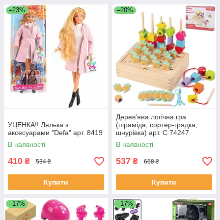
–23%
–20%
Дерев'яна логічна гра
УЦЕНКА!! Лялька з
(піраміда, сортер-грядка,
аксесуарами "Defa" арт. 8419
шнурівка) арт. C 74247
В наявності
В наявності
410
537
₴
₴
534 ₴
668 ₴
Купити
Купити
–17%
–17%