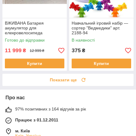
ВЖИВАНА Батарея
Навчальний ігровий набір —
акумулятор для
сортер "Ведмедики" арт.
елекровелосипеда
2188-94
горизонтальний Bosch 625Вт
Готово до відправки
В наявності
PowerTube Smart system 36В
16.7Аг Performance Line CX
11 999
375
₴
₴
12 999 ₴
Купити
Купити
Показати ще
Про нас
97% позитивних з 164 відгуків за рік
Працює з 01.12.2011
м. Київ
Київ, Україна