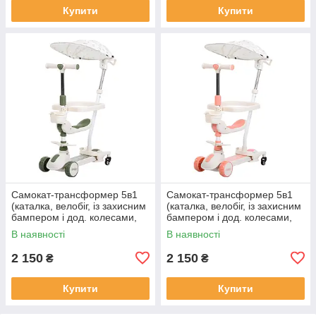
Купити
Купити
Самокат-трансформер 5в1
Самокат-трансформер 5в1
(каталка, велобіг, із захисним
(каталка, велобіг, із захисним
бампером і дод. колесами,
бампером і дод. колесами,
музика, підсвітка) арт. JR3-
музика, підсвітка) арт. JR3-
В наявності
В наявності
167-5BC-GR
167-5BC-P
2 150
2 150
₴
₴
Купити
Купити