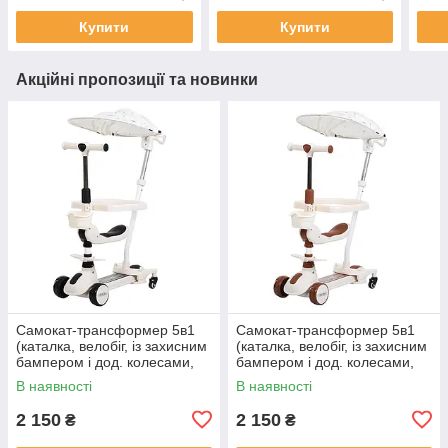
Купити
Купити
Акційні пропозиції та новинки
Самокат-трансформер 5в1
Самокат-трансформер 5в1
(каталка, велобіг, із захисним
(каталка, велобіг, із захисним
бампером і дод. колесами,
бампером і дод. колесами,
музика, підсвітка) арт. JR3-
музика, підсвітка) арт. JR3-
В наявності
В наявності
167-5BC-B
167-5BC-BR
2 150
2 150
₴
₴