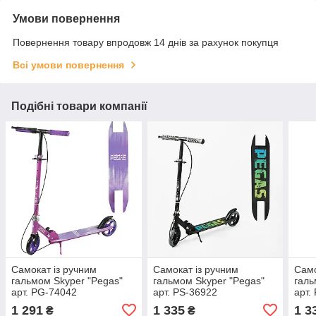
Умови повернення
Повернення товару впродовж 14 днів за рахунок покупця
Всі умови повернення
Подібні товари компанії
Самокат із ручним
Самокат із ручним
Само
гальмом Skyper "Pegas"
гальмом Skyper "Pegas"
галь
арт. PG-74042
арт. PS-36922
арт.
1 291
1 335
1 3
₴
₴