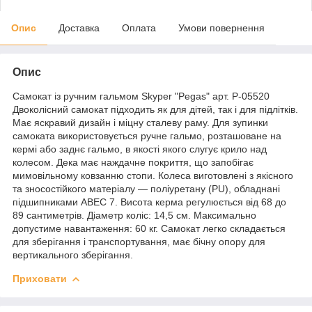
Опис
Доставка
Оплата
Умови повернення
Опис
Самокат із ручним гальмом Skyper "Pegas" арт. P-05520
Двоколісний самокат підходить як для дітей, так і для підлітків.
Має яскравий дизайн і міцну сталеву раму. Для зупинки
самоката використовується ручне гальмо, розташоване на
кермі або заднє гальмо, в якості якого слугує крило над
колесом. Дека має наждачне покриття, що запобігає
мимовільному ковзанню стопи. Колеса виготовлені з якісного
та зносостійкого матеріалу — поліуретану (PU), обладнані
підшипниками АВЕС 7. Висота керма регулюється від 68 до
89 сантиметрів. Діаметр коліс: 14,5 см. Максимально
допустиме навантаження: 60 кг. Самокат легко складається
для зберігання і транспортування, має бічну опору для
вертикального зберігання.
Приховати