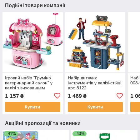
Подібні товари компанії
Ігровий набір "Грумінг/
Набір дитячих
Набі
ветеринарний салон" у
інструментів у валізі-стійці
008-
валізі з вихованцем
арт. 8122
(собачка) арт. 008-980-3
1 157
1 469
1 0
₴
₴
Купити
Купити
Акційні пропозиції та новинки
–41%
–40%