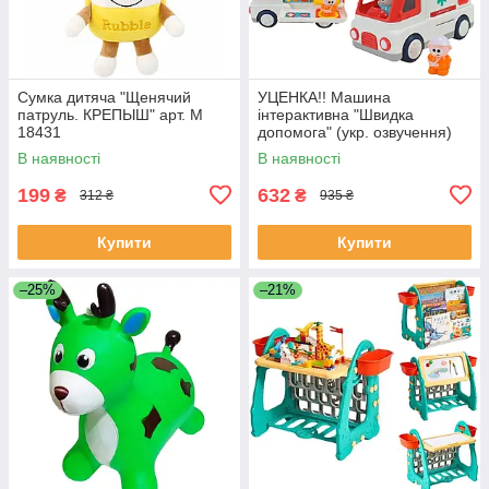
Сумка дитяча "Щенячий
УЦЕНКА!! Машина
патруль. КРЕПЫШ" арт. M
інтерактивна "Швидка
18431
допомога" (укр. озвучення)
арт. 46349
В наявності
В наявності
199
632
₴
₴
312 ₴
935 ₴
Купити
Купити
–25%
–21%