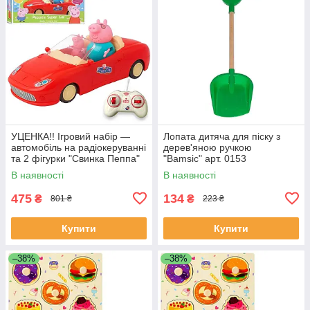
УЦЕНКА!! Ігровий набір —
Лопата дитяча для піску з
автомобіль на радіокеруванні
дерев'яною ручкою
та 2 фігурки "Свинка Пеппа"
"Bamsic" арт. 0153
(Peppa Pig) арт. 000-1
В наявності
В наявності
475
134
₴
₴
801 ₴
223 ₴
Купити
Купити
–38%
–38%