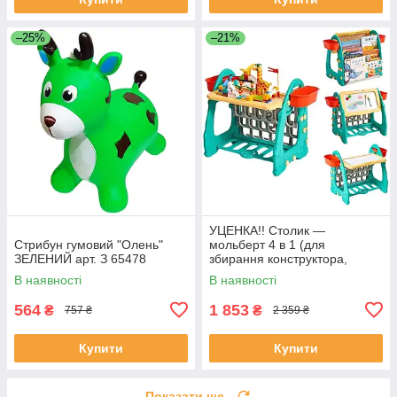
–25%
–21%
УЦЕНКА!! Столик —
Стрибун гумовий "Олень"
мольберт 4 в 1 (для
ЗЕЛЕНИЙ арт. З 65478
збирання конструктора,
малювання, книжкова
В наявності
В наявності
полиця) арт. S 075
564
1 853
₴
₴
757 ₴
2 359 ₴
Купити
Купити
Показати ще