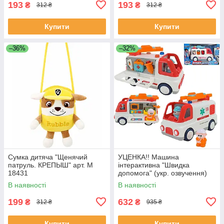
193
193
₴
₴
312 ₴
312 ₴
Купити
Купити
–36%
–32%
Сумка дитяча "Щенячий
УЦЕНКА!! Машина
патруль. КРЕПЫШ" арт. M
інтерактивна "Швидка
18431
допомога" (укр. озвучення)
арт. 46349
В наявності
В наявності
199
632
₴
₴
312 ₴
935 ₴
Купити
Купити