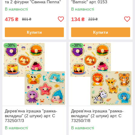
та 2 фігурки "Свинка Пеппа"
"Bamsic" арт. 0153
(Peppa Pig) арт. 000-1
В наявності
В наявності
475
134
₴
₴
801 ₴
223 ₴
Купити
Купити
–38%
–38%
Дерев'яна іграшка "рамка-
Дерев'яна іграшка "рамка-
вкладиш" (2 штуки) арт. C
вкладиш" (2 штуки) арт. C
73250/7/3
73250/7/8
В наявності
В наявності