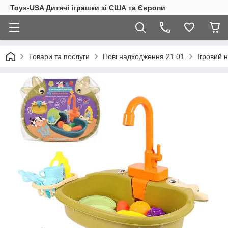
Toys-USA Дитячі іграшки зі США та Європи
Товари та послуги
Нові надходження 21.01
Ігровий 