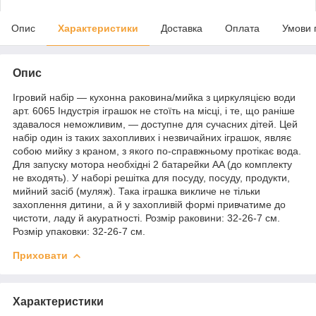
Опис
Характеристики
Доставка
Оплата
Умови 
Опис
Ігровий набір — кухонна раковина/мийка з циркуляцією води
арт. 6065 Індустрія іграшок не стоїть на місці, і те, що раніше
здавалося неможливим, — доступне для сучасних дітей. Цей
набір один із таких захопливих і незвичайних іграшок, являє
собою мийку з краном, з якого по-справжньому протікає вода.
Для запуску мотора необхідні 2 батарейки AA (до комплекту
не входять). У наборі решітка для посуду, посуду, продукти,
мийний засіб (муляж). Така іграшка викличе не тільки
захоплення дитини, а й у захопливій формі привчатиме до
чистоти, ладу й акуратності. Розмір раковини: 32-26-7 см.
Розмір упаковки: 32-26-7 см.
Приховати
Характеристики