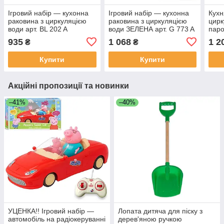
Ігровий набір — кухонна
Ігровий набір — кухонна
Кухн
раковина з циркуляцією
раковина з циркуляцією
цирк
води арт. BL 202 A
води ЗЕЛЕНА арт. G 773 A
паро
935
1 068
1 2
₴
₴
Купити
Купити
Акційні пропозиції та новинки
–41%
–40%
УЦЕНКА!! Ігровий набір —
Лопата дитяча для піску з
автомобіль на радіокеруванні
дерев'яною ручкою