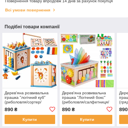
Повернення товару впродовж 14 днів за рахунок покупця
Всі умови повернення
Подібні товари компанії
Дерев'яна розвивальна
Дерев'яна розвивальна
Дере
іграшка "логічний куб"
іграшка "Логічний бокс"
ігра
(риболовля/сортер/
(риболовля/салфетниця/
(гря
черв'ячки) арт. C 76618
сортер/черв'ячки) арт. C
ксил
890
890
890
₴
₴
65627
арт.
Купити
Купити