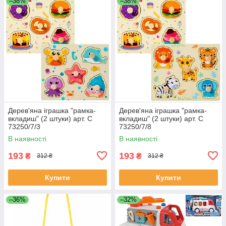
–38%
–38%
Дерев'яна іграшка "рамка-
Дерев'яна іграшка "рамка-
вкладиш" (2 штуки) арт. C
вкладиш" (2 штуки) арт. C
73250/7/3
73250/7/8
В наявності
В наявності
193
193
₴
₴
312 ₴
312 ₴
Купити
Купити
–36%
–32%