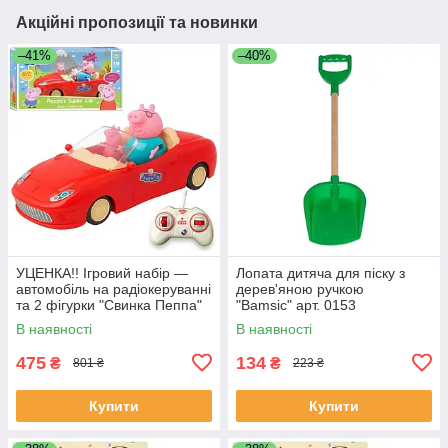
Акційні пропозиції та новинки
–41%
–40%
УЦЕНКА!! Ігровий набір —
Лопата дитяча для піску з
автомобіль на радіокеруванні
дерев'яною ручкою
та 2 фігурки "Свинка Пеппа"
"Bamsic" арт. 0153
(Peppa Pig) арт. 000-1
В наявності
В наявності
475
134
₴
₴
801 ₴
223 ₴
Купити
Купити