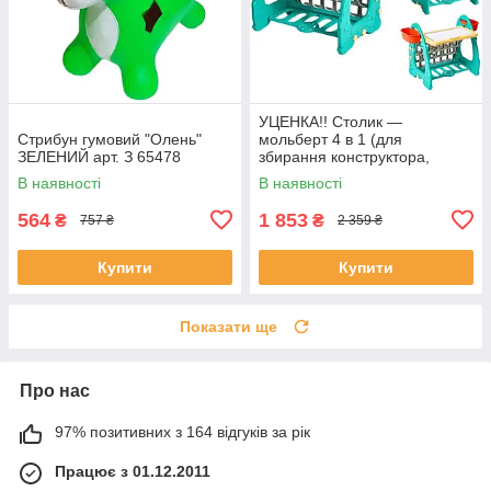
УЦЕНКА!! Столик —
Стрибун гумовий "Олень"
мольберт 4 в 1 (для
ЗЕЛЕНИЙ арт. З 65478
збирання конструктора,
малювання, книжкова
В наявності
В наявності
полиця) арт. S 075
564
1 853
₴
₴
757 ₴
2 359 ₴
Купити
Купити
Показати ще
Про нас
97% позитивних з 164 відгуків за рік
Працює з 01.12.2011