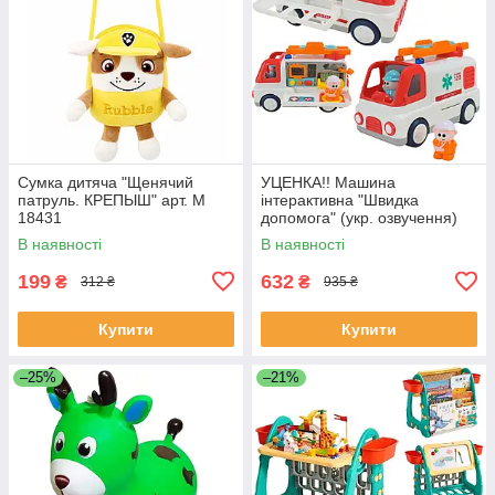
Сумка дитяча "Щенячий
УЦЕНКА!! Машина
патруль. КРЕПЫШ" арт. M
інтерактивна "Швидка
18431
допомога" (укр. озвучення)
арт. 46349
В наявності
В наявності
199
632
₴
₴
312 ₴
935 ₴
Купити
Купити
–25%
–21%