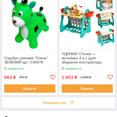
УЦЕНКА!! Столик —
Стрибун гумовий "Олень"
мольберт 4 в 1 (для
ЗЕЛЕНИЙ арт. З 65478
збирання конструктора,
малювання, книжкова
В наявності
В наявності
полиця) арт. S 075
564
1 853
₴
₴
757 ₴
2 359 ₴
Купити
Купити
Показати ще