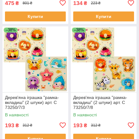
475
134
₴
₴
801 ₴
223 ₴
Купити
Купити
–38%
–38%
Дерев'яна іграшка "рамка-
Дерев'яна іграшка "рамка-
вкладиш" (2 штуки) арт. C
вкладиш" (2 штуки) арт. C
73250/7/3
73250/7/8
В наявності
В наявності
193
193
₴
₴
312 ₴
312 ₴
Купити
Купити