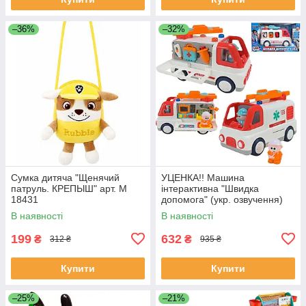
–36%
–32%
Сумка дитяча "Щенячий
УЦЕНКА!! Машина
патруль. КРЕПЫШ" арт. M
інтерактивна "Швидка
18431
допомога" (укр. озвучення)
арт. 46349
В наявності
В наявності
199
632
₴
₴
312 ₴
935 ₴
Купити
Купити
–25%
–21%