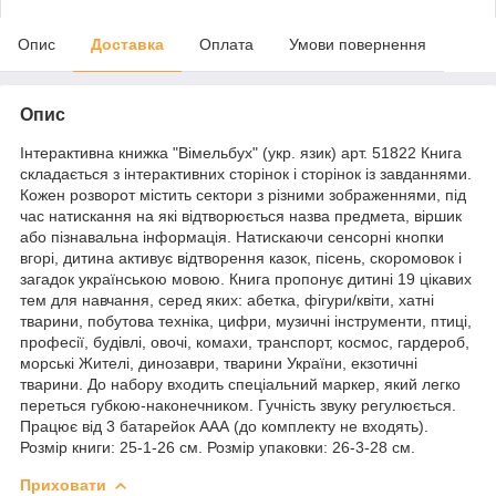
Опис
Доставка
Оплата
Умови повернення
Опис
Інтерактивна книжка "Вімельбух" (укр. язик) арт. 51822 Книга
складається з інтерактивних сторінок і сторінок із завданнями.
Кожен розворот містить сектори з різними зображеннями, під
час натискання на які відтворюється назва предмета, віршик
або пізнавальна інформація. Натискаючи сенсорні кнопки
вгорі, дитина активує відтворення казок, пісень, скоромовок і
загадок українською мовою. Книга пропонує дитині 19 цікавих
тем для навчання, серед яких: абетка, фігури/квіти, хатні
тварини, побутова техніка, цифри, музичні інструменти, птиці,
професії, будівлі, овочі, комахи, транспорт, космос, гардероб,
морські Жителі, динозаври, тварини України, екзотичні
тварини. До набору входить спеціальний маркер, який легко
переться губкою-наконечником. Гучність звуку регулюється.
Працює від 3 батарейок AАА (до комплекту не входять).
Розмір книги: 25-1-26 см. Розмір упаковки: 26-3-28 см.
Приховати