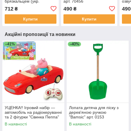
брязкальцем (укр.
арт. 70456
озву
озвучування) арт. 43122
712
490
490
₴
₴
Купити
Купити
Акційні пропозиції та новинки
–41%
–40%
УЦЕНКА!! Ігровий набір —
Лопата дитяча для піску з
автомобіль на радіокеруванні
дерев'яною ручкою
та 2 фігурки "Свинка Пеппа"
"Bamsic" арт. 0153
(Peppa Pig) арт. 000-1
В наявності
В наявності