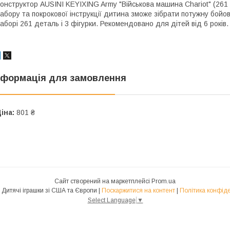
онструктор AUSINI KEYIXING Army "Військова машина Chariot" (26
абору та покрокової інструкції дитина зможе зібрати потужну бойо
аборі 261 деталь і 3 фігурки. Рекомендовано для дітей від 6 років. 
нформація для замовлення
іна:
801 ₴
Сайт створений на маркетплейсі
Prom.ua
Toys-USA Дитячі іграшки зі США та Європи |
Поскаржитися на контент
|
Політика конфіде
Select Language
▼