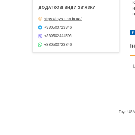
К
н
н
https://toys-usa.in.ua/
+380503723846
+380502444593
+380503723846
І
Ц