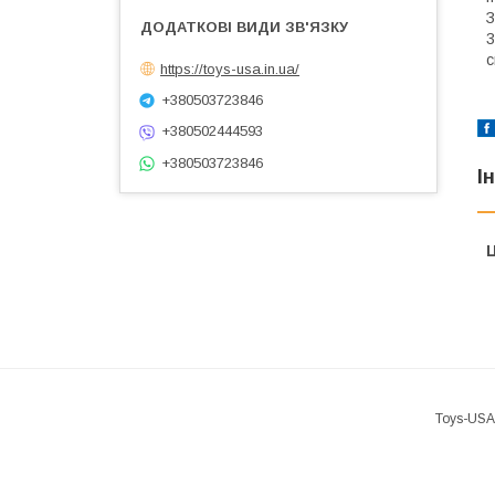
З
3
с
https://toys-usa.in.ua/
+380503723846
+380502444593
+380503723846
І
Ц