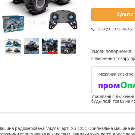
Купити
+380 (50) 372-38-46
повернення товару п
У компанії підключені
будь-який товар не п
ашина радіокерована "Акула" арт. XB 1251 Оригінальна машина ви
отужними прогумованими колесами, завдяки яким легко долає пер