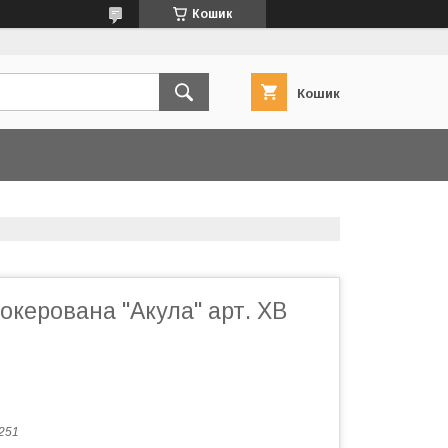
Кошик
Кошик
керована "Акула" арт. XB
251