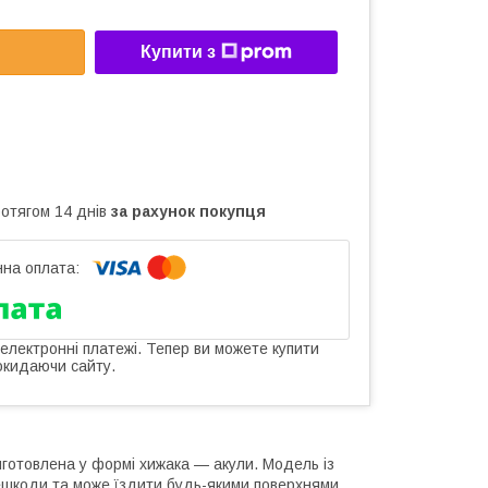
Купити з
ротягом 14 днів
за рахунок покупця
 електронні платежі. Тепер ви можете купити
окидаючи сайту.
готовлена у формі хижака — акули. Модель із
ешкоди та може їздити будь-якими поверхнями.