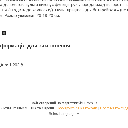
а допомогою пульта виконує функції: рух уперед/назад поворот вп
.7 V (входить до комплекту). Пульт працює від 2 батарейок АА (не
м. Розмір упаковки: 26-19-20 см.
нформація для замовлення
іна:
1 202 ₴
Сайт створений на маркетплейсі
Prom.ua
Toys-USA Дитячі іграшки зі США та Європи |
Поскаржитися на контент
|
Політика конфіде
Select Language
▼