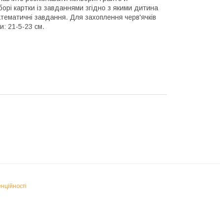
орі картки із завданнями згідно з якими дитина
атематичні завдання. Для захоплення черв'ячків
и: 21-5-23 см.
нційності