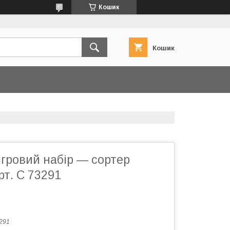
Кошик
Кошик
гровий набір — сортер
рт. C 73291
291