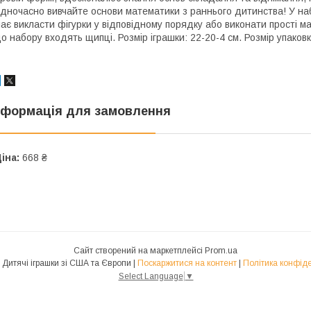
дночасно вивчайте основи математики з раннього дитинства! У наб
ає викласти фігурки у відповідному порядку або виконати прості м
о набору входять щипці. Розмір іграшки: 22-20-4 см. Розмір упаковк
нформація для замовлення
іна:
668 ₴
Сайт створений на маркетплейсі
Prom.ua
Toys-USA Дитячі іграшки зі США та Європи |
Поскаржитися на контент
|
Політика конфіде
Select Language
▼