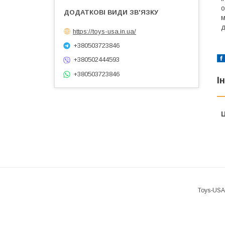
о
м
д
https://toys-usa.in.ua/
+380503723846
+380502444593
+380503723846
І
Ц