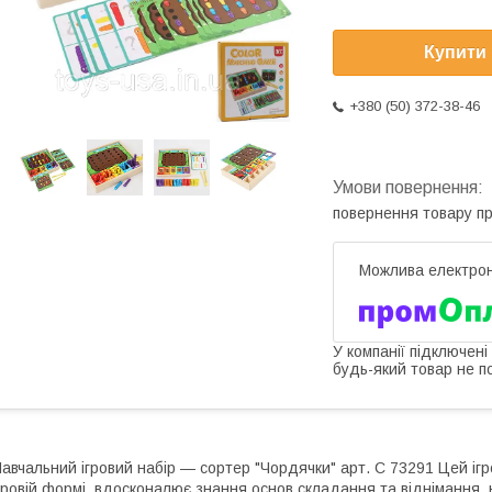
Купити
+380 (50) 372-38-46
повернення товару п
У компанії підключені
будь-який товар не п
авчальний ігровий набір — сортер "Чордячки" арт. C 73291 Цей ігр
гровій формі, вдосконалює знання основ складання та віднімання, 