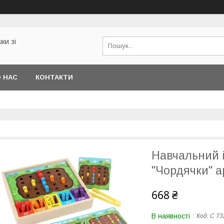
ки зі
 НАС
КОНТАКТИ
Навчальний і
"Чордячки" а
668 ₴
В наявності
Код:
C 73