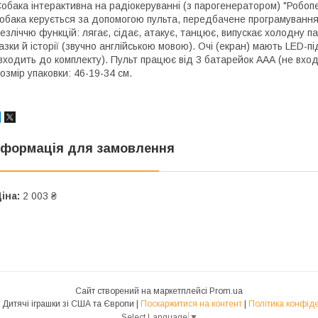
обака інтерактивна на радіокеруванні (з парогенератором) "Робопе
обака керується за допомогою пульта, передбачене програмування
езліччю функцій: лягає, сідає, атакує, танцює, випускає холодну пару
азки й історії (звучно англійською мовою). Очі (екран) мають LED-п
входить до комплекту). Пульт працює від 3 батарейок ААА (не входя
озмір упаковки: 46-19-34 см.
нформація для замовлення
іна:
2 003 ₴
Сайт створений на маркетплейсі
Prom.ua
Toys-USA Дитячі іграшки зі США та Європи |
Поскаржитися на контент
|
Політика конфіде
Select Language
▼