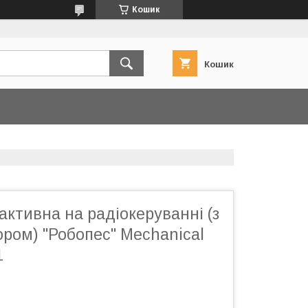
Кошик
Кошик
активна на радіокеруванні (з
ром) "Робопес" Mechanical
1