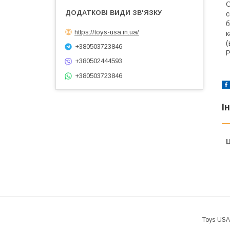
С
с
б
https://toys-usa.in.ua/
к
(
+380503723846
Р
+380502444593
+380503723846
І
Ц