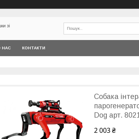
ки зі
 НАС
КОНТАКТИ
Собака інтер
парогенерато
Dog арт. 802
2 003 ₴