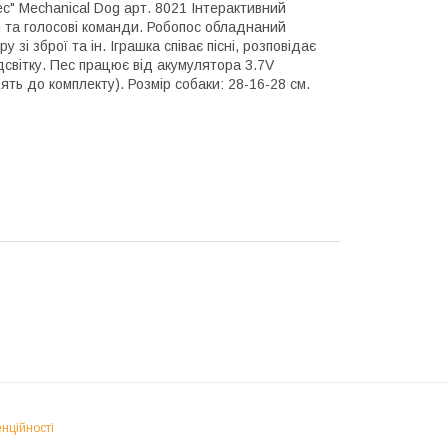
с" Mechanical Dog арт. 8021 Інтерактивний
 та голосові команди. Робопос обладнаний
 зі зброї та ін. Іграшка співає пісні, розповідає
ідсвітку. Пес працює від акумулятора 3.7V
ть до комплекту). Розмір собаки: 28-16-28 см.
нційності