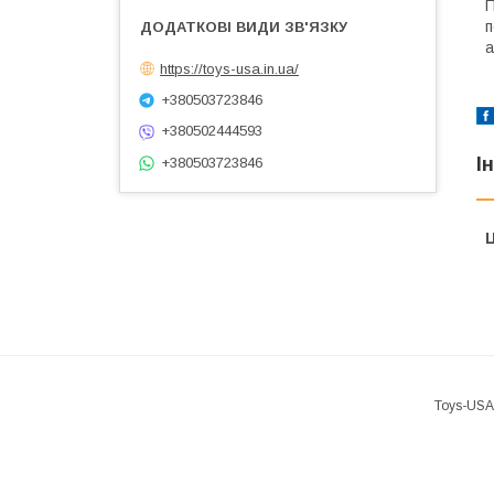
П
п
а
https://toys-usa.in.ua/
+380503723846
+380502444593
І
+380503723846
Ц