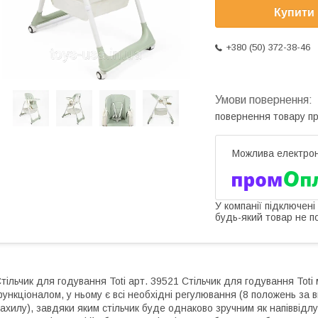
Купити
+380 (50) 372-38-46
повернення товару п
У компанії підключені
будь-який товар не п
тільчик для годування Toti арт. 39521 Стільчик для годування Toti 
ункціоналом, у ньому є всі необхідні регулювання (8 положень за 
ахилу), завдяки яким стільчик буде однаково зручним як напіввідлуч