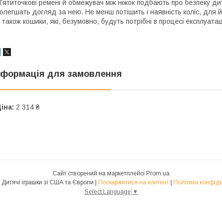
'ятиточкові ремені й обмежувач між ніжок подбають про безпеку ди
олегшать догляд за нею. Не менш потішить і наявність коліс, для й
 також кошики, які, безумовно, будуть потрібні в процесі експлуатаці
нформація для замовлення
іна:
2 314 ₴
Сайт створений на маркетплейсі
Prom.ua
Toys-USA Дитячі іграшки зі США та Європи |
Поскаржитися на контент
|
Політика конфіде
Select Language
▼