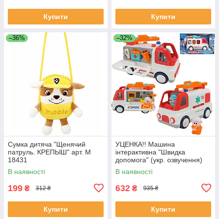
Купити
Купити
–36%
–32%
Сумка дитяча "Щенячий
УЦЕНКА!! Машина
патруль. КРЕПЫШ" арт. M
інтерактивна "Швидка
18431
допомога" (укр. озвучення)
арт. 46349
В наявності
В наявності
199
632
₴
₴
312 ₴
935 ₴
Купити
Купити