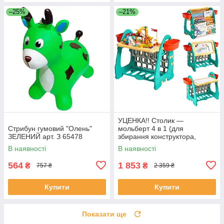
–25%
–21%
УЦЕНКА!! Столик —
Стрибун гумовий "Олень"
мольберт 4 в 1 (для
ЗЕЛЕНИЙ арт. З 65478
збирання конструктора,
малювання, книжкова
В наявності
В наявності
полиця) арт. S 075
564
1 853
₴
₴
757 ₴
2 359 ₴
Купити
Купити
Показати ще