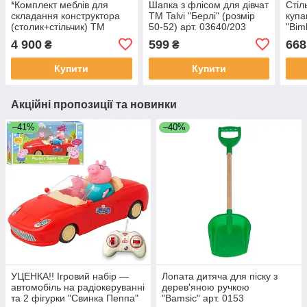
*Комплект меблів для
Шапка з флісом для дівчат
Стіл
складання конструктора
TM Talvi "Берлі" (розмір
купа
(столик+стільчик) TM
50-52) арт. 03640/203
"Bim
Bambi арт. 2020-3-8
4 900
599
668
₴
₴
Купити
Купити
Акційні пропозиції та новинки
–41%
–40%
УЦЕНКА!! Ігровий набір —
Лопата дитяча для піску з
автомобіль на радіокеруванні
дерев'яною ручкою
та 2 фігурки "Свинка Пеппа"
"Bamsic" арт. 0153