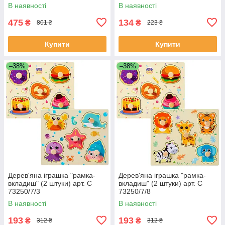
(Peppa Pig) арт. 000-1
В наявності
В наявності
475
134
₴
₴
801 ₴
223 ₴
Купити
Купити
–38%
–38%
Дерев'яна іграшка "рамка-
Дерев'яна іграшка "рамка-
вкладиш" (2 штуки) арт. C
вкладиш" (2 штуки) арт. C
73250/7/3
73250/7/8
В наявності
В наявності
193
193
₴
₴
312 ₴
312 ₴