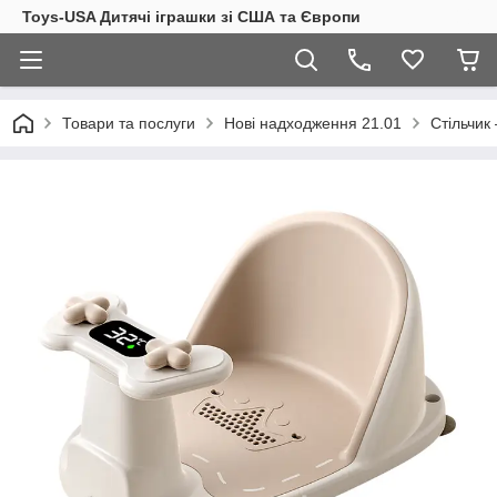
Toys-USA Дитячі іграшки зі США та Європи
Товари та послуги
Нові надходження 21.01
Стільчик