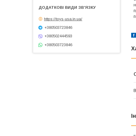
н
п
п
https://toys-usa.in.ua/
+380503723846
+380502444593
+380503723846
Х
В
І