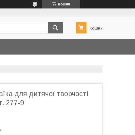
Кошик
Кошик
їка для дитячої творчості
т. 277-9
9