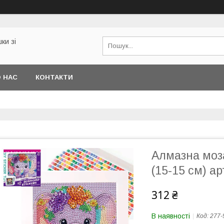
ки зі
 НАС
КОНТАКТИ
Алмазна моза
(15-15 см) ар
312 ₴
В наявності
Код:
277-