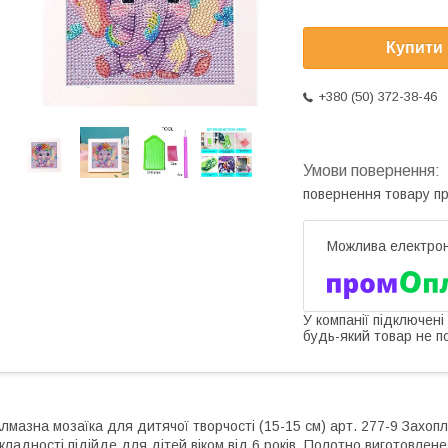
Купити
+380 (50) 372-38-46
повернення товару п
У компанії підключені
будь-який товар не п
лмазна мозаїка для дитячої творчості (15-15 см) арт. 277-9 Захопл
кладності підійде для дітей віком від 6 років. Полотно виготовлен