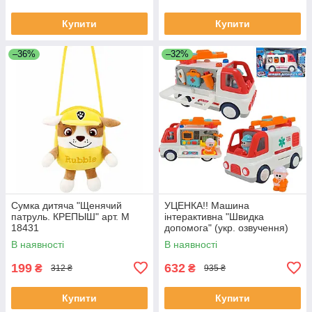
Купити
Купити
–36%
–32%
Сумка дитяча "Щенячий
УЦЕНКА!! Машина
патруль. КРЕПЫШ" арт. M
інтерактивна "Швидка
18431
допомога" (укр. озвучення)
арт. 46349
В наявності
В наявності
199
632
₴
₴
312 ₴
935 ₴
Купити
Купити