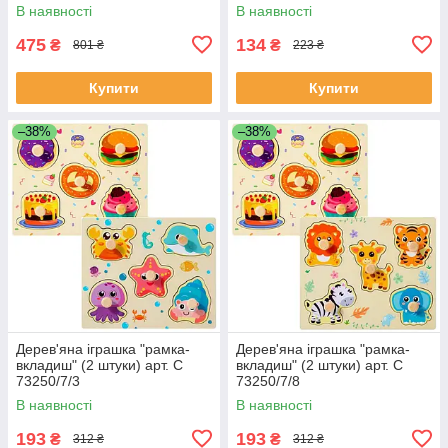
(Peppa Pig) арт. 000-1
В наявності
В наявності
475
134
₴
₴
801 ₴
223 ₴
Купити
Купити
–38%
–38%
Дерев'яна іграшка "рамка-
Дерев'яна іграшка "рамка-
вкладиш" (2 штуки) арт. C
вкладиш" (2 штуки) арт. C
73250/7/3
73250/7/8
В наявності
В наявності
193
193
₴
₴
312 ₴
312 ₴