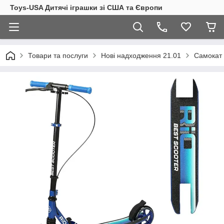
Toys-USA Дитячі іграшки зі США та Європи
Товари та послуги
Нові надходження 21.01
Самокат 