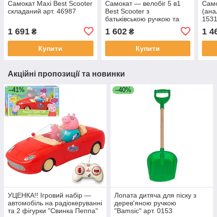
Самокат Maxi Best Scooter
Самокат — велобіг 5 в1
Само
складаний арт. 46987
Best Scooter з
(ана
батьківською ручкою та
153
підніжками арт. 13400
1 691
1 602
1 4
₴
₴
Купити
Купити
Акційні пропозиції та новинки
–41%
–40%
УЦЕНКА!! Ігровий набір —
Лопата дитяча для піску з
автомобіль на радіокеруванні
дерев'яною ручкою
та 2 фігурки "Свинка Пеппа"
"Bamsic" арт. 0153