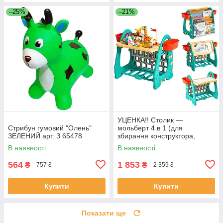
–25%
–21%
УЦЕНКА!! Столик —
Стрибун гумовий "Олень"
мольберт 4 в 1 (для
ЗЕЛЕНИЙ арт. З 65478
збирання конструктора,
малювання, книжкова
В наявності
В наявності
полиця) арт. S 075
564
1 853
₴
₴
757 ₴
2 359 ₴
Купити
Купити
Показати ще