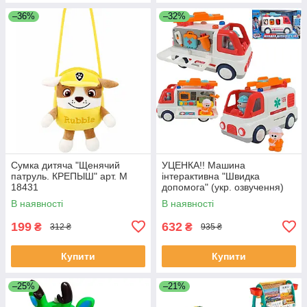
–36%
–32%
Сумка дитяча "Щенячий
УЦЕНКА!! Машина
патруль. КРЕПЫШ" арт. M
інтерактивна "Швидка
18431
допомога" (укр. озвучення)
арт. 46349
В наявності
В наявності
199
632
₴
₴
312 ₴
935 ₴
Купити
Купити
–25%
–21%