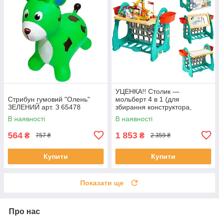
УЦЕНКА!! Столик —
Стрибун гумовий "Олень"
мольберт 4 в 1 (для
ЗЕЛЕНИЙ арт. З 65478
збирання конструктора,
малювання, книжкова
В наявності
В наявності
полиця) арт. S 075
564
1 853
₴
₴
757 ₴
2 359 ₴
Купити
Купити
Показати ще
Про нас