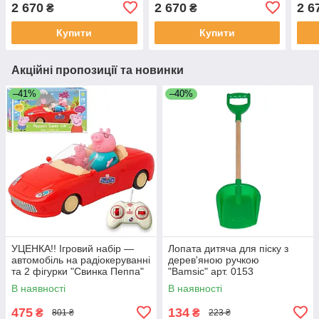
21036
H-26834
H-9
2 670
2 670
2 6
₴
₴
Купити
Купити
Акційні пропозиції та новинки
–41%
–40%
УЦЕНКА!! Ігровий набір —
Лопата дитяча для піску з
автомобіль на радіокеруванні
дерев'яною ручкою
та 2 фігурки "Свинка Пеппа"
"Bamsic" арт. 0153
(Peppa Pig) арт. 000-1
В наявності
В наявності
475
134
₴
₴
801 ₴
223 ₴