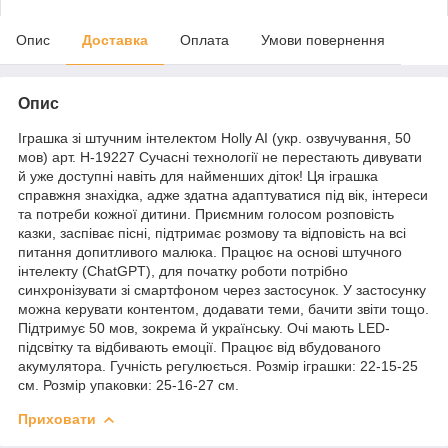
Опис
Доставка
Оплата
Умови повернення
Опис
Іграшка зі штучним інтелектом Holly AI (укр. озвучування, 50
мов) арт. H-19227 Сучасні технології не перестають дивувати
й уже доступні навіть для найменших діток! Ця іграшка
справжня знахідка, адже здатна адаптуватися під вік, інтереси
та потреби кожної дитини. Приємним голосом розповість
казки, заспіває пісні, підтримає розмову та відповість на всі
питання допитливого малюка. Працює на основі штучного
інтелекту (ChatGPT), для початку роботи потрібно
синхронізувати зі смартфоном через застосунок. У застосунку
можна керувати контентом, додавати теми, бачити звіти тощо.
Підтримує 50 мов, зокрема й українську. Очі мають LED-
підсвітку та відбивають емоції. Працює від вбудованого
акумулятора. Гучність регулюється. Розмір іграшки: 22-15-25
см. Розмір упаковки: 25-16-27 см.
Приховати