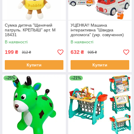
Сумка дитяча "Щенячий
УЦЕНКА!! Машина
патруль. КРЕПЫШ" арт. M
інтерактивна "Швидка
18431
допомога" (укр. озвучення)
арт. 46349
В наявності
В наявності
199
632
₴
₴
312 ₴
935 ₴
Купити
Купити
–25%
–21%