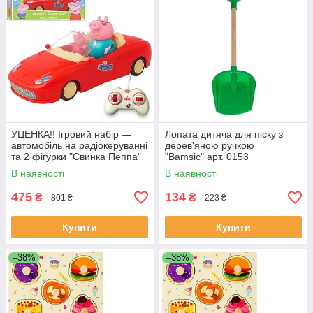
УЦЕНКА!! Ігровий набір —
Лопата дитяча для піску з
автомобіль на радіокеруванні
дерев'яною ручкою
та 2 фігурки "Свинка Пеппа"
"Bamsic" арт. 0153
(Peppa Pig) арт. 000-1
В наявності
В наявності
475
134
₴
₴
801 ₴
223 ₴
Купити
Купити
–38%
–38%