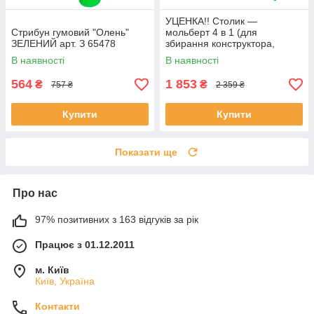
УЦЕНКА!! Столик —
Стрибун гумовий "Олень"
мольберт 4 в 1 (для
ЗЕЛЕНИЙ арт. З 65478
збирання конструктора,
малювання, книжкова
В наявності
В наявності
полиця) арт. S 075
564
1 853
₴
₴
757 ₴
2 359 ₴
Купити
Купити
Показати ще
Про нас
97% позитивних з 163 відгуків за рік
Працює з 01.12.2011
м. Київ
Київ, Україна
Контакти