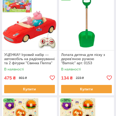
УЦЕНКА!! Ігровий набір —
Лопата дитяча для піску з
автомобіль на радіокеруванні
дерев'яною ручкою
та 2 фігурки "Свинка Пеппа"
"Bamsic" арт. 0153
(Peppa Pig) арт. 000-1
В наявності
В наявності
475
134
₴
₴
801 ₴
223 ₴
Купити
Купити
–38%
–38%