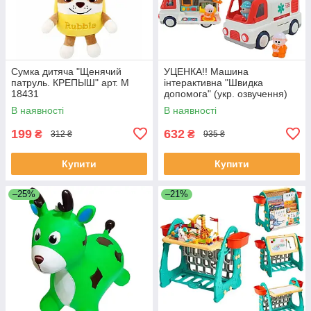
Сумка дитяча "Щенячий
УЦЕНКА!! Машина
патруль. КРЕПЫШ" арт. M
інтерактивна "Швидка
18431
допомога" (укр. озвучення)
арт. 46349
В наявності
В наявності
199
632
₴
₴
312 ₴
935 ₴
Купити
Купити
–25%
–21%