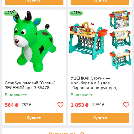
–25%
–21%
УЦЕНКА!! Столик —
Стрибун гумовий "Олень"
мольберт 4 в 1 (для
ЗЕЛЕНИЙ арт. З 65478
збирання конструктора,
малювання, книжкова
В наявності
В наявності
полиця) арт. S 075
564
1 853
₴
₴
757 ₴
2 359 ₴
Купити
Купити
Показати ще