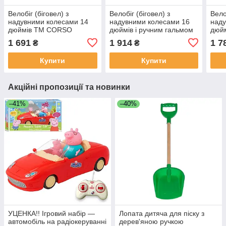
Велобіг (біговел) з
Велобіг (біговел) з
Вело
надувними колесами 14
надувними колесами 16
наду
дюймів TM CORSO
дюймів і ручним гальмом
дюйм
LAMBO арт. LB-14700
TM CORSO LAMBO арт.
TM 
1 691
1 914
1 7
₴
₴
LM-53977
LB-
Купити
Купити
Акційні пропозиції та новинки
–41%
–40%
УЦЕНКА!! Ігровий набір —
Лопата дитяча для піску з
автомобіль на радіокеруванні
дерев'яною ручкою