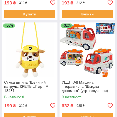
193
193
₴
₴
312 ₴
312 ₴
Купити
Купити
–36%
–32%
Сумка дитяча "Щенячий
УЦЕНКА!! Машина
патруль. КРЕПЫШ" арт. M
інтерактивна "Швидка
18431
допомога" (укр. озвучення)
арт. 46349
В наявності
В наявності
199
632
₴
₴
312 ₴
935 ₴
Купити
Купити