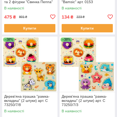
та 2 фігурки "Свинка Пеппа"
"Bamsic" арт. 0153
(Peppa Pig) арт. 000-1
В наявності
В наявності
475
134
₴
₴
801 ₴
223 ₴
Купити
Купити
–38%
–38%
Дерев'яна іграшка "рамка-
Дерев'яна іграшка "рамка-
вкладиш" (2 штуки) арт. C
вкладиш" (2 штуки) арт. C
73250/7/8
73250/7/3
В наявності
В наявності