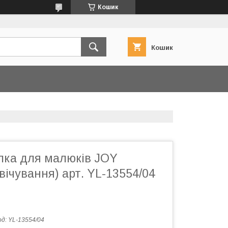
Кошик
Кошик
алка для малюків JOY
свічування) арт. YL-13554/04
од:
YL-13554/04