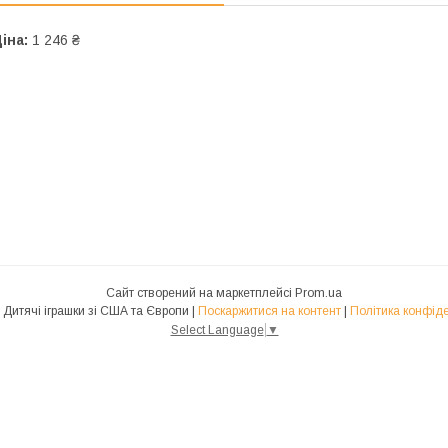
іна:
1 246 ₴
Сайт створений на маркетплейсі
Prom.ua
Toys-USA Дитячі іграшки зі США та Європи |
Поскаржитися на контент
|
Політика конфіде
Select Language
▼