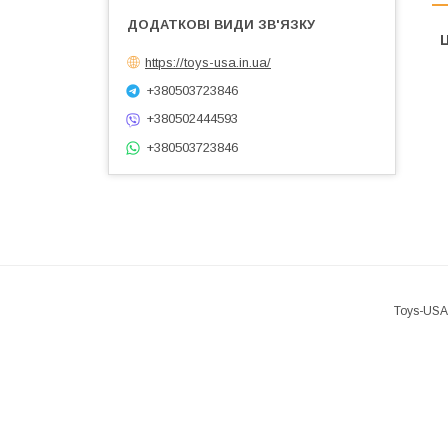
Ц
https://toys-usa.in.ua/
+380503723846
+380502444593
+380503723846