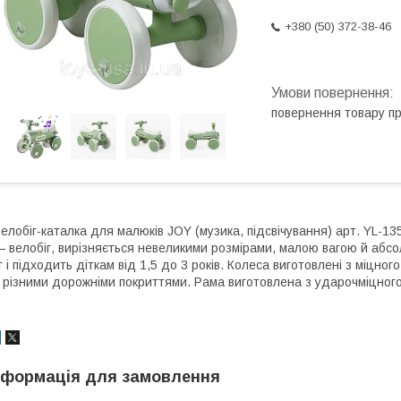
+380 (50) 372-38-46
повернення товару п
елобіг-каталка для малюків JOY (музика, підсвічування) арт. YL-
 велобіг, вирізняється невеликими розмірами, малою вагою й абс
г і підходить діткам від 1,5 до 3 років. Колеса виготовлені з міцн
 різними дорожніми покриттями. Рама виготовлена з ударочміцного 
нформація для замовлення