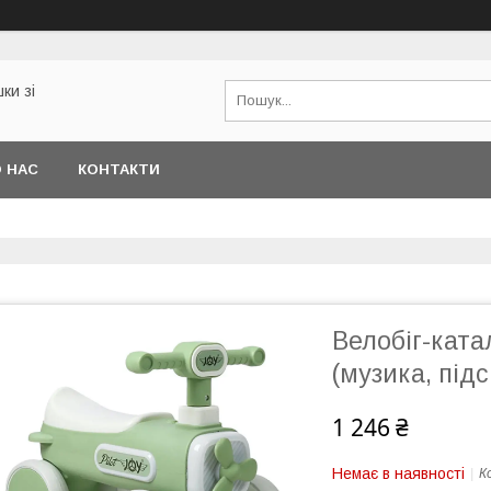
ки зі
 НАС
КОНТАКТИ
Велобіг-кат
(музика, під
1 246 ₴
Немає в наявності
К