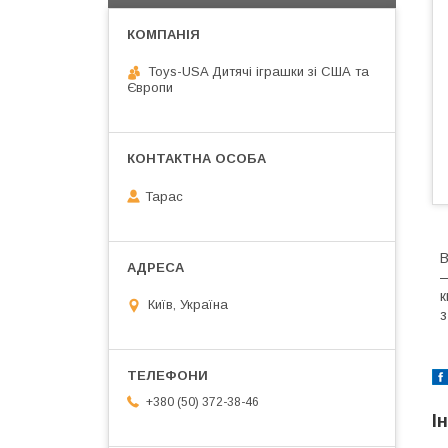
Toys-USA Дитячі іграшки зі США та
Європи
Тарас
В
—
к
Київ, Україна
з
+380 (50) 372-38-46
І