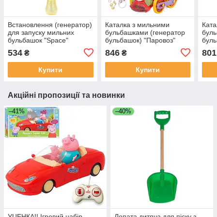
Встановлення (генератор)
Каталка з мильними
Ката
для запуску мильних
бульбашками (генератор
буль
бульбашок "Space"
бульбашок) "Паровоз"
буль
СИНЯЯ арт. WX 536
(Train bubble car) crACНА
"Газ
534
846
801
₴
₴
арт. 134-71 A
арт.
Купити
Купити
Акційні пропозиції та новинки
–41%
–40%
УЦЕНКА!! Ігровий набір —
Лопата дитяча для піску з