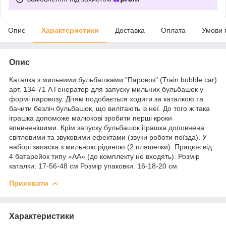
Опис
Характеристики
Доставка
Оплата
Умови 
Опис
Каталка з мильними бульбашками "Паровоз" (Train bubble car)
арт. 134-71 A Генератор для запуску мильних бульбашок у
формі паровозу. Дітям подобається ходити за каталкою та
бачити безліч бульбашок, що вилітають із неї. До того ж така
іграшка допоможе малюкові зробити перші кроки
впевненішими. Крім запуску бульбашок іграшка доповнена
світловими та звуковими ефектами (звуки роботи поїзда). У
наборі запаска з мильною рідиною (2 пляшечки). Працює від
4 батарейок типу «АА» (до комплекту не входять). Розмір
каталки: 17-56-48 см Розмір упаковки: 16-18-20 см
Приховати
Характеристики