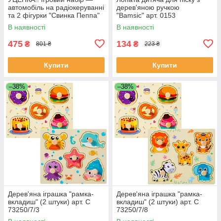
автомобіль на радіокеруванні
дерев'яною ручкою
та 2 фігурки "Свинка Пеппа"
"Bamsic" арт. 0153
(Peppa Pig) арт. 000-1
В наявності
В наявності
475
134
₴
₴
801 ₴
223 ₴
Купити
Купити
–38%
–38%
Дерев'яна іграшка "рамка-
Дерев'яна іграшка "рамка-
вкладиш" (2 штуки) арт. C
вкладиш" (2 штуки) арт. C
73250/7/3
73250/7/8