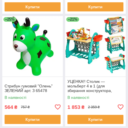
Купити
Купити
–25%
–21%
УЦЕНКА!! Столик —
Стрибун гумовий "Олень"
мольберт 4 в 1 (для
ЗЕЛЕНИЙ арт. З 65478
збирання конструктора,
малювання, книжкова
В наявності
В наявності
полиця) арт. S 075
564
1 853
₴
₴
757 ₴
2 359 ₴
Купити
Купити