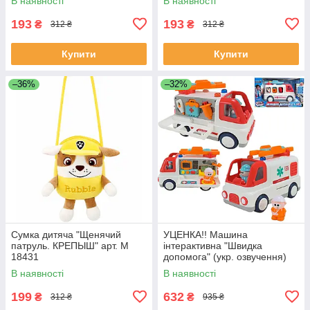
В наявності
В наявності
193
193
₴
₴
312 ₴
312 ₴
Купити
Купити
–36%
–32%
Сумка дитяча "Щенячий
УЦЕНКА!! Машина
патруль. КРЕПЫШ" арт. M
інтерактивна "Швидка
18431
допомога" (укр. озвучення)
арт. 46349
В наявності
В наявності
199
632
₴
₴
312 ₴
935 ₴