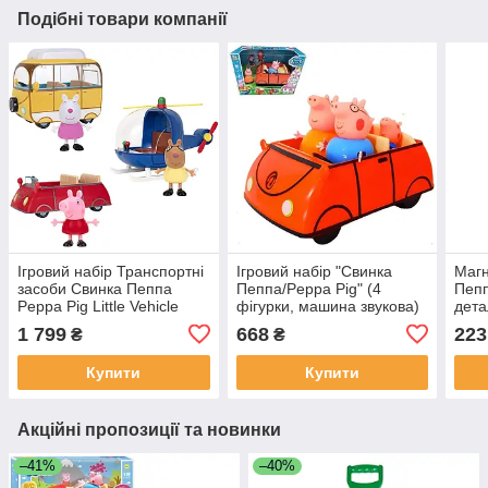
Подібні товари компанії
Ігровий набір Транспортні
Ігровий набір "Свинка
Магн
засоби Свинка Пеппа
Пеппа/Peppa Pig" (4
Пепп
Peppa Pig Little Vehicle
фігурки, машина звукова)
дета
арт. YQ 700
1 799
668
223
₴
₴
Купити
Купити
Акційні пропозиції та новинки
–41%
–40%