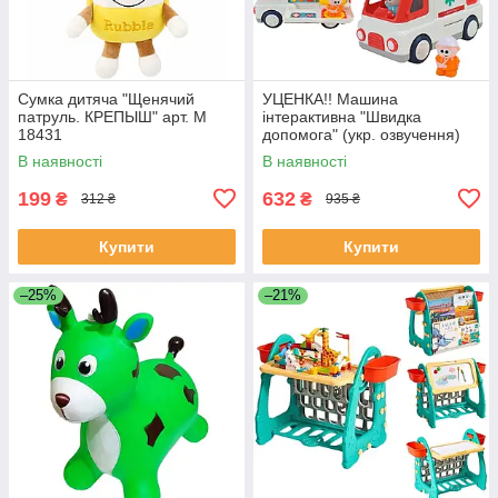
Сумка дитяча "Щенячий
УЦЕНКА!! Машина
патруль. КРЕПЫШ" арт. M
інтерактивна "Швидка
18431
допомога" (укр. озвучення)
арт. 46349
В наявності
В наявності
199
632
₴
₴
312 ₴
935 ₴
Купити
Купити
–25%
–21%