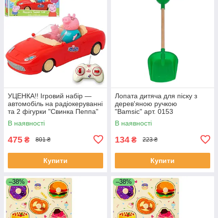
УЦЕНКА!! Ігровий набір —
Лопата дитяча для піску з
автомобіль на радіокеруванні
дерев'яною ручкою
та 2 фігурки "Свинка Пеппа"
"Bamsic" арт. 0153
(Peppa Pig) арт. 000-1
В наявності
В наявності
475
134
₴
₴
801 ₴
223 ₴
Купити
Купити
–38%
–38%