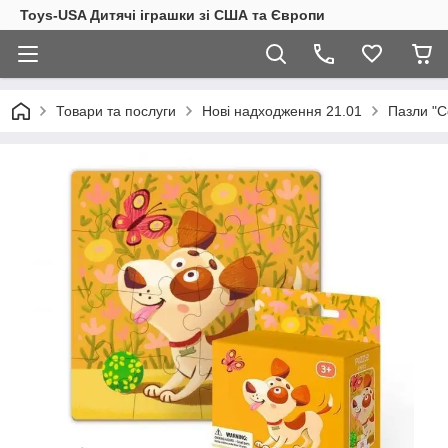
Toys-USA Дитячі іграшки зі США та Європи
Товари та послуги
Нові надходження 21.01
Пазли "С