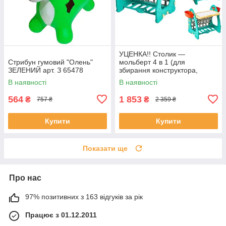
УЦЕНКА!! Столик —
Стрибун гумовий "Олень"
мольберт 4 в 1 (для
ЗЕЛЕНИЙ арт. З 65478
збирання конструктора,
малювання, книжкова
В наявності
В наявності
полиця) арт. S 075
564
1 853
₴
₴
757 ₴
2 359 ₴
Купити
Купити
Показати ще
Про нас
97% позитивних з 163 відгуків за рік
Працює з 01.12.2011