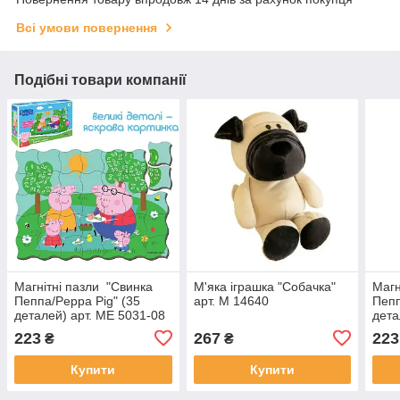
Всі умови повернення
Подібні товари компанії
Магнітні пазли "Свинка
М'яка іграшка "Собачка"
Магн
Пеппа/Peppa Pig" (35
арт. M 14640
Пепп
деталей) арт. ME 5031-08
дета
223
267
223
₴
₴
Купити
Купити