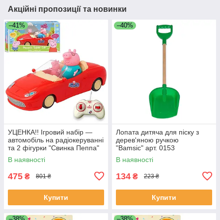
Акційні пропозиції та новинки
–41%
–40%
УЦЕНКА!! Ігровий набір —
Лопата дитяча для піску з
автомобіль на радіокеруванні
дерев'яною ручкою
та 2 фігурки "Свинка Пеппа"
"Bamsic" арт. 0153
(Peppa Pig) арт. 000-1
В наявності
В наявності
475
134
₴
₴
801 ₴
223 ₴
Купити
Купити
–38%
–38%