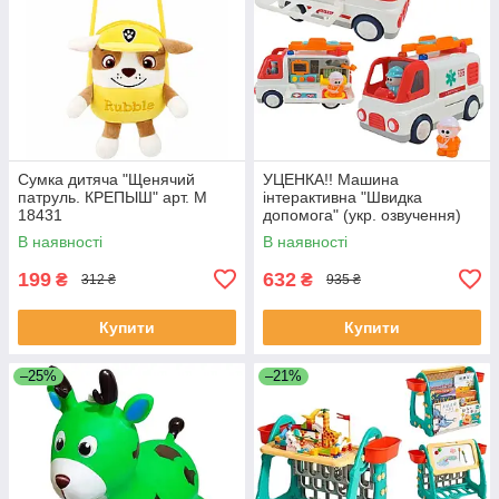
Сумка дитяча "Щенячий
УЦЕНКА!! Машина
патруль. КРЕПЫШ" арт. M
інтерактивна "Швидка
18431
допомога" (укр. озвучення)
арт. 46349
В наявності
В наявності
199
632
₴
₴
312 ₴
935 ₴
Купити
Купити
–25%
–21%