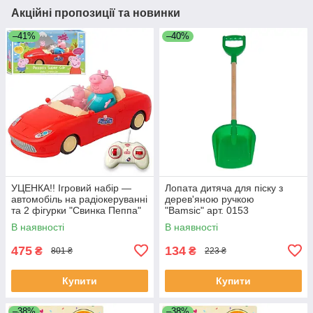
Акційні пропозиції та новинки
–41%
–40%
УЦЕНКА!! Ігровий набір —
Лопата дитяча для піску з
автомобіль на радіокеруванні
дерев'яною ручкою
та 2 фігурки "Свинка Пеппа"
"Bamsic" арт. 0153
(Peppa Pig) арт. 000-1
В наявності
В наявності
475
134
₴
₴
801 ₴
223 ₴
Купити
Купити
–38%
–38%