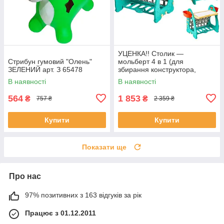
УЦЕНКА!! Столик —
Стрибун гумовий "Олень"
мольберт 4 в 1 (для
ЗЕЛЕНИЙ арт. З 65478
збирання конструктора,
малювання, книжкова
В наявності
В наявності
полиця) арт. S 075
564
1 853
₴
₴
757 ₴
2 359 ₴
Купити
Купити
Показати ще
Про нас
97% позитивних з 163 відгуків за рік
Працює з 01.12.2011