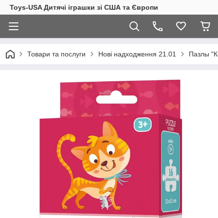
Toys-USA Дитячі іграшки зі США та Європи
Товари та послуги
Нові надходження 21.01
Пазлы "К