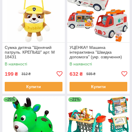
Сумка дитяча "Щенячий
УЦЕНКА!! Машина
патруль. КРЕПЫШ" арт. M
інтерактивна "Швидка
18431
допомога" (укр. озвучення)
арт. 46349
В наявності
В наявності
199
632
₴
₴
312 ₴
935 ₴
Купити
Купити
–25%
–21%