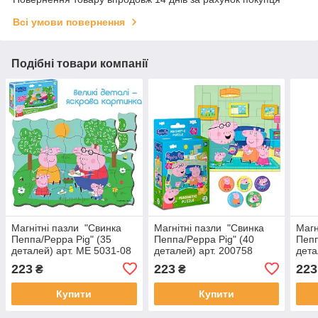
Всі умови повернення
Подібні товари компанії
Магнітні пазли "Свинка
Магнітні пазли "Свинка
Магн
Пеппа/Peppa Pig" (35
Пеппа/Peppa Pig" (40
Пепп
деталей) арт. ME 5031-08
деталей) арт. 200758
дета
223
223
223
₴
₴
Купити
Купити