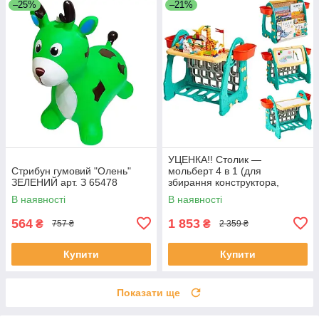
–25%
–21%
УЦЕНКА!! Столик —
Стрибун гумовий "Олень"
мольберт 4 в 1 (для
ЗЕЛЕНИЙ арт. З 65478
збирання конструктора,
малювання, книжкова
В наявності
В наявності
полиця) арт. S 075
564
1 853
₴
₴
757 ₴
2 359 ₴
Купити
Купити
Показати ще