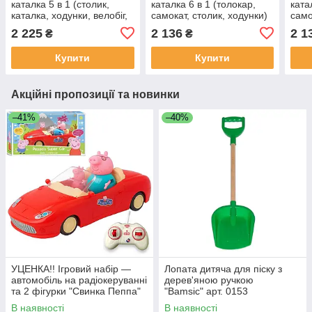
каталка 5 в 1 (столик,
каталка 6 в 1 (толокар,
ката
каталка, ходунки, велобіг,
самокат, столик, ходунки)
само
самокат) Baby Walker
Activity Walker арт. 6038
Acti
2 225
2 136
2 1
₴
₴
РОЗОВНІ арт. 999 M
Купити
Купити
Акційні пропозиції та новинки
–41%
–40%
УЦЕНКА!! Ігровий набір —
Лопата дитяча для піску з
автомобіль на радіокеруванні
дерев'яною ручкою
та 2 фігурки "Свинка Пеппа"
"Bamsic" арт. 0153
(Peppa Pig) арт. 000-1
В наявності
В наявності