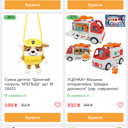
Купити
Купити
–36%
–32%
Сумка дитяча "Щенячий
УЦЕНКА!! Машина
патруль. КРЕПЫШ" арт. M
інтерактивна "Швидка
18431
допомога" (укр. озвучення)
арт. 46349
В наявності
В наявності
199
632
₴
₴
312 ₴
935 ₴
Купити
Купити