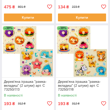
475
134
₴
₴
801 ₴
223 ₴
Купити
Купити
–38%
–38%
Дерев'яна іграшка "рамка-
Дерев'яна іграшка "рамка-
вкладиш" (2 штуки) арт. C
вкладиш" (2 штуки) арт. C
73250/7/3
73250/7/8
В наявності
В наявності
193
193
₴
₴
312 ₴
312 ₴