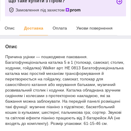
Що таке купити з Пром?
Замовлення під захистом
Опис
Доставка
Оплата
Умови повернення
Опис
Причина уцінки — пошкоджене паковання.
Багатофункціональна каталка 5 в 1 (толокар, самокат, столик,
ходунки, гойдалка) Walker арт. HE 0813 Багатофункціональна
каталка має простий механізм трансформування й
перетворюється на гойдалку, самокат, толокар для
самостійного катання або керування батьками, музичний
розвивальний столик і ходунки. Каталка обладнана зручним
сидінням і колесами з протекторною накладкою, які за
бажання можна заблокувати. На передній панелі розміщені
такі функції: музичне піаніно з підсвіткою; баскетбольний
кошик із кульками; шестерні; пальчикова гра; сортер. Звукові
та світлові ефекти піаніно працюють від 3 батарейок АА (не
входять до комплекту). Розмір упаковки: 61-15-46 см.