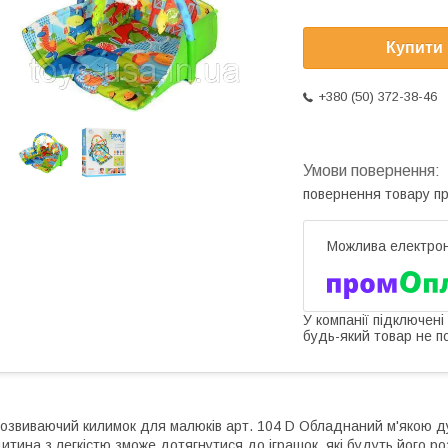
Купити
+380 (50) 372-38-46
повернення товару п
У компанії підключені
будь-який товар не п
озвиваючий килимок для малюків арт. 104 D Обладнаний м'якою ду
итина з легкістю зможе дотягнутися до іграшок, які будуть його ро