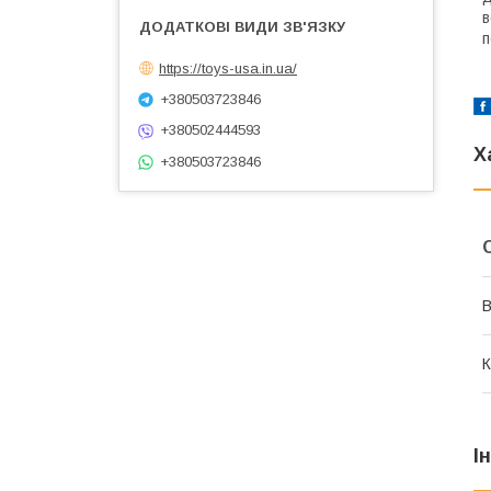
в
п
https://toys-usa.in.ua/
+380503723846
+380502444593
Х
+380503723846
В
К
І