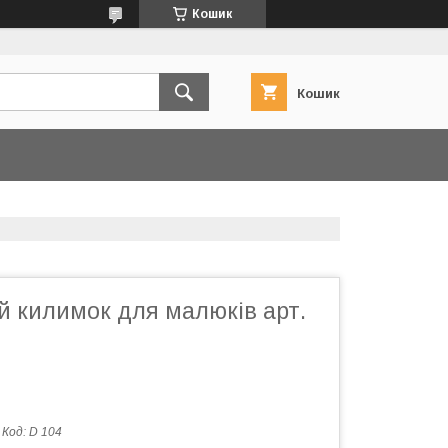
Кошик
Кошик
й килимок для малюків арт.
Код:
D 104