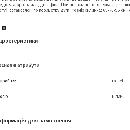
едмедя, крокодила, дельфіна. При необхідності, дзеркальце і інш
етлі, встановлені по периметру дуги. Розмір килимка: 65-70-55 см Р
арактеристики
Основні атрибути
иробник
Mattel
олір
Білий
нформація для замовлення