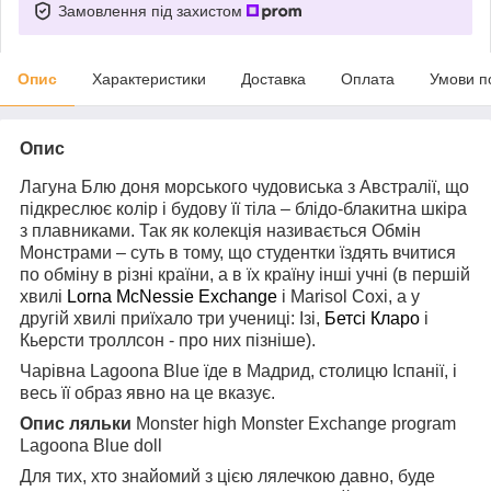
Замовлення під захистом
Опис
Характеристики
Доставка
Оплата
Умови п
Опис
Лагуна Блю доня морського чудовиська з Австралії, що
підкреслює колір і будову її тіла – блідо-блакитна шкіра
з плавниками. Так як колекція називається Обмін
Монстрами – суть в тому, що студентки їздять вчитися
по обміну в різні країни, а в їх країну інші учні (в першій
хвилі
Lorna Mc
Nessie Exchange
і Marisol Coxi, а у
другій хвилі приїхало три учениці: Ізі,
Бетсі Кл
аро
і
Кьерсти троллсон - про них пізніше).
Чарівна Lagoona Blue їде в Мадрид, столицю Іспанії, і
весь її образ явно на це вказує.
Опис
ляльки
Monster high Monster Exchange program
Lagoona Blue doll
Для тих, хто знайомий з цією лялечкою давно, буде