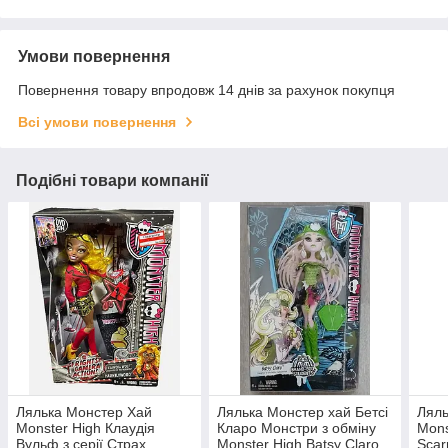
Умови повернення
Повернення товару впродовж 14 днів за рахунок покупця
Всі умови повернення
Подібні товари компанії
Лялька Монстер Хай
Лялька Монстер хай Бетсі
Ляль
Monster High Клаудія
Кларо Монстри з обміну
Mons
Вульф з серії Страх,
Monster High Batsy Claro
Scar