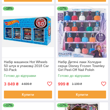
–18%
–17%
Набір машинок Hot Wheels
Набір Дитячі лаки Холодне
50 штук в упаковці 2018 Car
серце Disney Frozen Townley
50-Pack
Girl Peel-Off Nail Polish
Готово до відправки
Готово до відправки
3 849
999
₴
₴
4 699 ₴
1 199 ₴
Купити
Купити
–17%
–17%