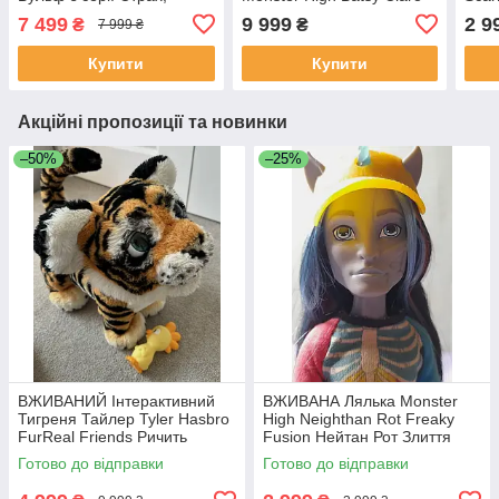
Камера, Мотор Clawdia
Monster Exchange
7 499
9 999
2 9
₴
₴
7 999 ₴
Wolf Frights Action Camera
Program
Купити
Купити
Акційні пропозиції та новинки
–50%
–25%
ВЖИВАНИЙ Інтерактивний
ВЖИВАНА Лялька Monster
Тигреня Тайлер Tyler Hasbro
High Neighthan Rot Freaky
FurReal Friends Ричить
Fusion Нейтан Рот Злиття
Амурчик
монстрів
Готово до відправки
Готово до відправки