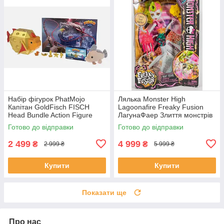
Набір фігурок PhatMojo
Лялька Monster High
Капітан GoldFisch FISCH
Lagoonafire Freaky Fusion
Head Bundle Action Figure
ЛагунаФаер Злиття монстрів
Playset
Готово до відправки
Готово до відправки
2 499
4 999
₴
₴
2 999 ₴
5 999 ₴
Купити
Купити
Показати ще
Про нас