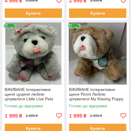
4 999
2 999
₴
₴
9 999 ₴
3 999 ₴
Купити
Купити
–20%
–20%
ВЖИВАНЕ Інтерактивне
ВЖИВАНЕ Інтерактивне
щеня цуценя люблю
щеня Роллі Люблю
цілуватися Little Live Pets
цілуватися My Kissing Puppy
Bella My Kissing Puppy
Wrinkles Rollie
Готово до відправки
Готово до відправки
1 999
1 999
₴
₴
2 499 ₴
2 499 ₴
Купити
Купити