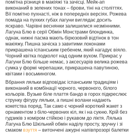
помітна різниця в макіяжі та зачісці. Мейк-ап
виконаний в зелених тонах – брови, тіні на століттях.
Вії помітно пухнасті, ніж в попередніх версіях. Рожева
помада на пухких губах лагуни виглядає досить
яскраво. Чарівні веснянки залишилися незмінними.
Лагуна Блю в серії Обмін Монстрами блондинка,
однак, нижні пасма мають бірюзовий відтінок в тон
макіяжу. Пишна зачіска з завитими локонами
прикрашена іспанським гребенем, який нагадує віяло.
Чорний квітка подколот над одним вухом. Прикрас у
Лагуни Блю більше немає, з аксесуарів велика рожева
сумка у формі черепашки, прикрашена павутиною,
квітами і восьминогом.
Вбрання ляльки відповідає іспанським традиціям і
виконаний в комбінації чорного, червоного, білого
кольорів. Вузьке біле плаття бандо в горох підкреслює
струнку фігуру ляльки, а пишні волани надають
кокетства поряд. Так само є чорний короткий жакет з
орнаментом з біло-червоних кіл, як і на сукню. Крій без
гудзиків з коміром стійкою і рукавом до ліктя. Лялька
Лагуна Блю Шкільний обмін наділу просту, зручну і зі
смаком
взуття
– витончені ажурні напівпрозорі балетки