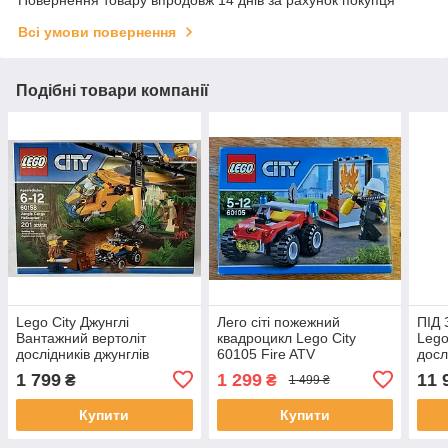
Повернення товару впродовж 14 днів за рахунок покупця
Всі умови повернення
Подібні товари компанії
Lego City Джунглі
Лего сіті пожежний
ПІД
Вантажний вертоліт
квадроцикл Lego City
Lego
дослідників джунглів
60105 Fire ATV
досл
60158
601
1 799
1 299
11 
₴
₴
1 499 ₴
Купити
Купити