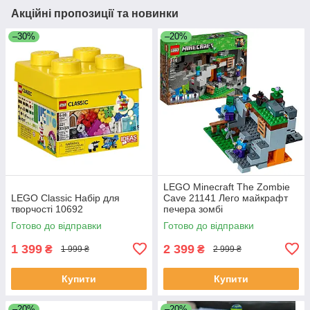
Акційні пропозиції та новинки
–30%
–20%
LEGO Minecraft The Zombie
LEGO Classic Набір для
Cave 21141 Лего майкрафт
творчості 10692
печера зомбі
Готово до відправки
Готово до відправки
1 399
2 399
₴
₴
1 999 ₴
2 999 ₴
Купити
Купити
–20%
–20%