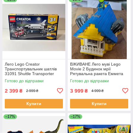
Лего Lego Creator
ВЖИВАНЕ Лего муві Lego
Транспортувальник шатлів
Movie 2 Будинок мрії
31091 Shuttle Transporter
Рятувальна ракета Еммета
70831 Emmet's Dream House
Готово до відправки
Готово до відправки
Rescue Rocket!
2 399
3 999
₴
₴
2 999 ₴
4 999 ₴
Купити
Купити
–17%
–17%