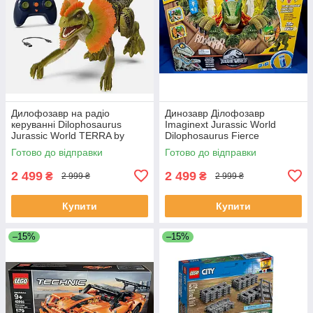
Дилофозавр на радіо
Динозавр Ділофозавр
керуванні Dilophosaurus
Imaginext Jurassic World
Jurassic World TERRA by
Dilophosaurus Fierce
Battat Remote Control
Launchin Lights SOUNDS
Готово до відправки
Готово до відправки
Dinosaur
2 499
2 499
₴
₴
2 999 ₴
2 999 ₴
Купити
Купити
–15%
–15%