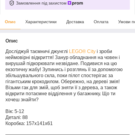
Замовлення під захистом
Опис
Характеристики
Доставка
Оплата
Умови п
Опис
Досліджуй таємничі джунглі
LEGO® City
і зроби
неймовірні відкриття! Занур обладнання на човен і
вирушай підкорювати незвідане. Подивися на цю
екзотичну жабу! Зупинись і розглянь її за допомогою
збільшувального скла, поки пілот спостерігає за
гігантським крокодилом. Обережно, на дереві змія!
Візьми гак для змій, щоб зняти її з дерева, а також
відкрити потаємне відділення у багажнику. Що ти
хочеш знайти?
Вік: 5-12
Деталі: 88
Коробка: 157x141x61