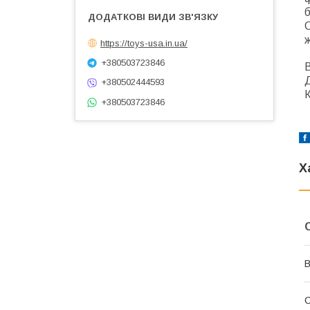
б
С
https://toys-usa.in.ua/
+380503723846
В
Д
+380502444593
+380503723846
Х
В