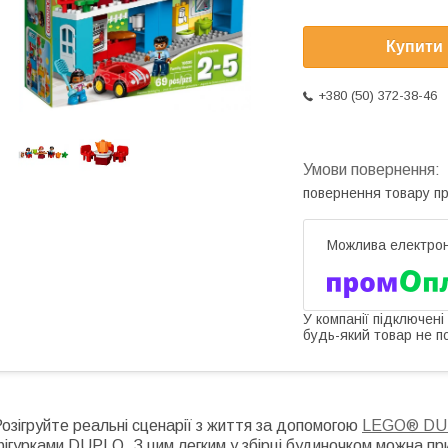
Купити
+380 (50) 372-38-46
повернення товару п
У компанії підключені
будь-який товар не п
озігруйте реальні сценарії з життя за допомогою
LEGO® DU
ігурками DUPLO. З цим легким у збірці будиночком можна пр