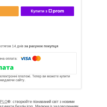
Купити з
ротягом 14 днів
за рахунок покупця
 електронні платежі. Тепер ви можете купити
окидаючи сайту.
PLO
®: створюйте пізнаваний світ з новими
идумати безліч ігор. Малюки із задоволенням