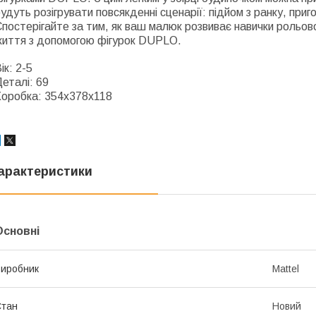
удуть розігрувати повсякденні сценарії: підйом з ранку, приг
постерігайте за тим, як ваш малюк розвиває навички рольов
життя з допомогою фігурок DUPLO.
ік: 2-5
еталі: 69
Коробка: 354x378x118
арактеристики
Основні
иробник
Mattel
Стан
Новий