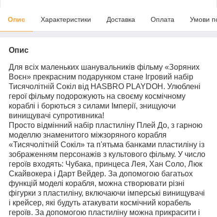
Опис
Характеристики
Доставка
Оплата
Умови п
Опис
Для всіх маленьких шанувальників фільму «Зоряних
Воєн» прекрасним подарунком стане Ігровий набір
Тисячолітній Сокіл від HASBRO PLAYDOH. Улюблені
герої фільму подорожують на своєму космічному
кораблі і борються з силами Імперії, знищуючи
винищувачі супротивника!
Просто відмінний набір пластиліну Плей До, з гарною
моделлю знаменитого міжзоряного корабля
«Тисячолітній Сокіл» та п'ятьма банками пластиліну із
зображенням персонажів з культового фільму. У число
героїв входять: Чубака, принцеса Лея, Хан Соло, Люк
Скайвокера і Дарт Вейдер. За допомогою багатьох
функцій моделі корабля, можна створювати різні
фігурки з пластиліну, включаючи імперські винищувачі
і крейсер, які будуть атакувати космічний корабель
героїв. За допомогою пластиліну можна прикрасити і