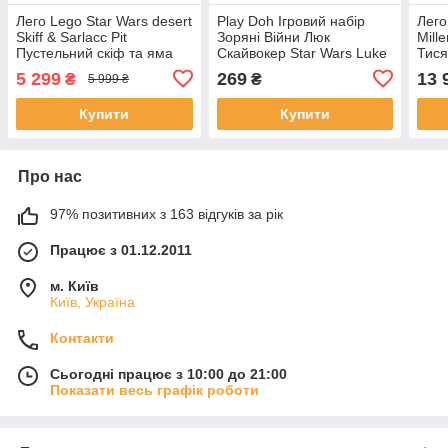
Лего Lego Star Wars desert
Play Doh Ігровий набір
Лего
Skiff & Sarlacc Pit
Зоряні Війни Люк
Mill
Пустельний скіф та яма
Скайвокер Star Wars Luke
Тися
Сарлакка 75396
Skywalker and
5 299
269
13 
₴
₴
5 999 ₴
Snowtrooper
Купити
Купити
Про нас
97% позитивних з 163 відгуків за рік
Працює з 01.12.2011
м. Київ
Київ, Україна
Контакти
Сьогодні працює з 10:00 до 21:00
Показати весь графік роботи