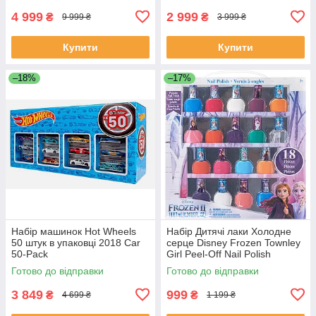
4 999
2 999
₴
₴
9 999 ₴
3 999 ₴
Купити
Купити
–18%
–17%
Набір машинок Hot Wheels
Набір Дитячі лаки Холодне
50 штук в упаковці 2018 Car
серце Disney Frozen Townley
50-Pack
Girl Peel-Off Nail Polish
Готово до відправки
Готово до відправки
3 849
999
₴
₴
4 699 ₴
1 199 ₴