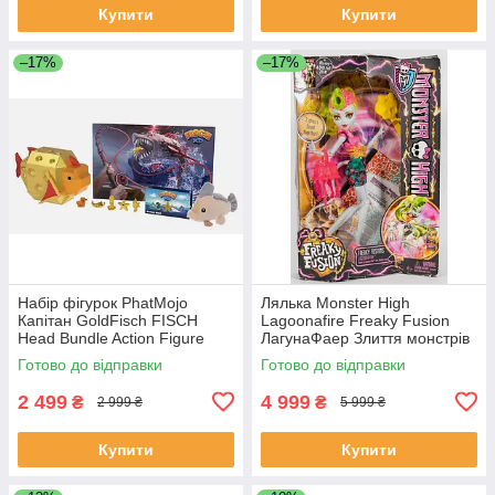
Купити
Купити
–17%
–17%
Набір фігурок PhatMojo
Лялька Monster High
Капітан GoldFisch FISCH
Lagoonafire Freaky Fusion
Head Bundle Action Figure
ЛагунаФаер Злиття монстрів
Playset
Готово до відправки
Готово до відправки
2 499
4 999
₴
₴
2 999 ₴
5 999 ₴
Купити
Купити