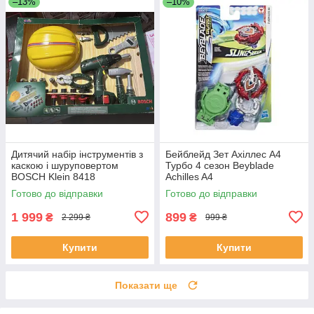
–13%
–10%
Дитячий набір інструментів з
Бейблейд Зет Ахіллес А4
каскою і шуруповертом
Турбо 4 сезон Beyblade
BOSCH Klein 8418
Achilles A4
Готово до відправки
Готово до відправки
1 999
899
₴
₴
2 299 ₴
999 ₴
Купити
Купити
Показати ще