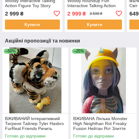
Woody Interactive Talking
Woody Roundup Fun
малю
Action Figure Toy Story
Interactive Talking Action
Світ
Figure Toy Story
Jura
2 999
2 999
649
₴
₴
3 599 ₴
Купити
Купити
Акційні пропозиції та новинки
–50%
–25%
ВЖИВАНИЙ Інтерактивний
ВЖИВАНА Лялька Monster
Тигреня Тайлер Tyler Hasbro
High Neighthan Rot Freaky
FurReal Friends Ричить
Fusion Нейтан Рот Злиття
Амурчик
монстрів
Готово до відправки
Готово до відправки