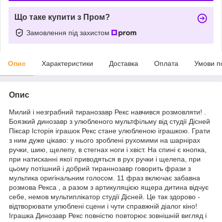
Що таке купити з Пром?
Замовлення під захистом
Опис
Характеристики
Доставка
Оплата
Умови п
Опис
Милий і незграбний тиранозавр Рекс навчився розмовляти! .
Боязкий динозавр з улюбленого мультфільму від студії Дісней
Піксар Історія іграшок Рекс стане улюбленою іграшкою. Грати
з ним дуже цікаво: у нього зроблені рухомими на шарнірах
ручки, шию, щелепу, в стегнах ноги і хвіст. На спині є кнопка,
при натисканні якої приводяться в рух ручки і щелепа, при
цьому потішний і добрий тираннозавр говорить фрази з
мультика оригінальним голосом. 11 фраз включає забавна
розмова Рекса , а разом з артикуляцією ящера дитина відчує
себе, немов мультиплікатор студії Дісней. Це так здорово -
відтворювати улюблені сцени і чути справжній діалог кіно!
Іграшка Динозавр Рекс повністю повторює зовнішній вигляд і