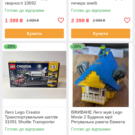
творчості 10692
печера зомбі
Готово до відправки
Готово до відправки
1 399
2 399
₴
₴
1 999 ₴
2 999 ₴
Купити
Купити
–20%
–20%
Лего Lego Creator
ВЖИВАНЕ Лего муві Lego
Транспортувальник шатлів
Movie 2 Будинок мрії
31091 Shuttle Transporter
Рятувальна ракета Еммета
70831 Emmet's Dream House
Готово до відправки
Готово до відправки
Rescue Rocket!