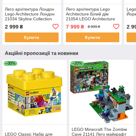
Лего архітектура Лондон
Лего архітектура Lego
Lego
Lego Architecture Лондон
Architecture Білий дім
Йорк
21034 Skyline Collection
21054 LEGO Architecture
The White House 21054
2 999
7 999
2 9
₴
₴
8 999 ₴
Купити
Купити
Акційні пропозиції та новинки
–30%
–20%
LEGO Minecraft The Zombie
LEGO Classic Набір для
Cave 21141 Лего майкрафт