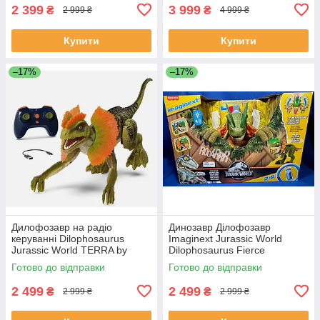
2 399
3 999
₴
₴
2 999 ₴
4 999 ₴
Купити
Купити
–17%
–17%
Дилофозавр на радіо
Динозавр Ділофозавр
керуванні Dilophosaurus
Imaginext Jurassic World
Jurassic World TERRA by
Dilophosaurus Fierce
Battat Remote Control
Launchin Lights SOUNDS
Готово до відправки
Готово до відправки
Dinosaur
2 499
2 499
₴
₴
2 999 ₴
2 999 ₴