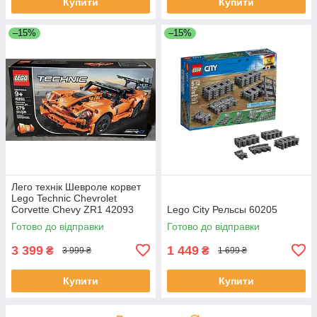
Купити
Купити
–15%
–15%
Лего технік Шевроле корвет
Lego Technic Chevrolet
Corvette Chevy ZR1 42093
Lego City Рельсы 60205
Готово до відправки
Готово до відправки
3 399
1 449
₴
₴
3 999 ₴
1 699 ₴
Купити
Купити